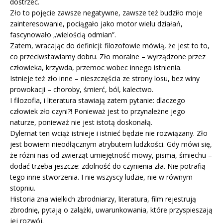
dostrzec.
Zło to pojęcie zawsze negatywne, zawsze też budziło moje
zainteresowanie, pociągało jako motor wielu działań,
fascynowało „wielością odmian”.
Zatem, wracając do definicji: filozofowie mówią, że jest to to,
co przeciwstawiamy dobru. Zło moralne – wyrządzone przez
człowieka, krzywda, przemoc wobec innego istnienia.
Istnieje też zło inne – nieszczęścia ze strony losu, bez winy
prowokacji – choroby, śmierć, ból, kalectwo.
I filozofia, i literatura stawiają zatem pytanie: dlaczego
człowiek zło czyni?! Ponieważ jest to przynależne jego
naturze, ponieważ nie jest istotą doskonałą.
Dylemat ten wciąż istnieje i istnieć będzie nie rozwiązany. Zło
jest bowiem nieodłącznym atrybutem ludzkości. Gdy mówi się,
że różni nas od zwierząt umiejętność mowy, pisma, śmiechu –
dodać trzeba jeszcze: zdolność do czynienia zła. Nie potrafią
tego inne stworzenia. I nie wszyscy ludzie, nie w równym
stopniu.
Historia zna wielkich zbrodniarzy, literatura, film rejestrują
zbrodnię, pytają o zalążki, uwarunkowania, które przyspieszają
jej rozwój.