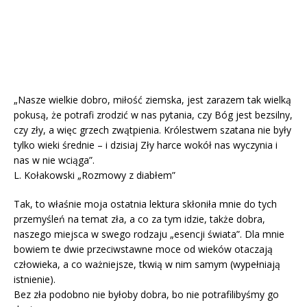
„Nasze wielkie dobro, miłość ziemska, jest zarazem tak wielką
pokusą, że potrafi zrodzić w nas pytania, czy Bóg jest bezsilny,
czy zły, a więc grzech zwątpienia. Królestwem szatana nie były
tylko wieki średnie – i dzisiaj Zły harce wokół nas wyczynia i
nas w nie wciąga”.
L. Kołakowski „Rozmowy z diabłem”
Tak, to właśnie moja ostatnia lektura skłoniła mnie do tych
przemyśleń na temat zła, a co za tym idzie, także dobra,
naszego miejsca w swego rodzaju „esencji świata”. Dla mnie
bowiem te dwie przeciwstawne moce od wieków otaczają
człowieka, a co ważniejsze, tkwią w nim samym (wypełniają
istnienie).
Bez zła podobno nie byłoby dobra, bo nie potrafilibyśmy go