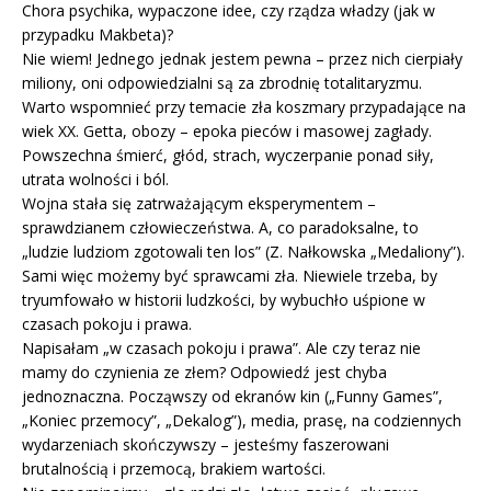
Chora psychika, wypaczone idee, czy rządza władzy (jak w
przypadku Makbeta)?
Nie wiem! Jednego jednak jestem pewna – przez nich cierpiały
miliony, oni odpowiedzialni są za zbrodnię totalitaryzmu.
Warto wspomnieć przy temacie zła koszmary przypadające na
wiek XX. Getta, obozy – epoka pieców i masowej zagłady.
Powszechna śmierć, głód, strach, wyczerpanie ponad siły,
utrata wolności i ból.
Wojna stała się zatrważającym eksperymentem –
sprawdzianem człowieczeństwa. A, co paradoksalne, to
„ludzie ludziom zgotowali ten los” (Z. Nałkowska „Medaliony”).
Sami więc możemy być sprawcami zła. Niewiele trzeba, by
tryumfowało w historii ludzkości, by wybuchło uśpione w
czasach pokoju i prawa.
Napisałam „w czasach pokoju i prawa”. Ale czy teraz nie
mamy do czynienia ze złem? Odpowiedź jest chyba
jednoznaczna. Począwszy od ekranów kin („Funny Games”,
„Koniec przemocy”, „Dekalog”), media, prasę, na codziennych
wydarzeniach skończywszy – jesteśmy faszerowani
brutalnością i przemocą, brakiem wartości.