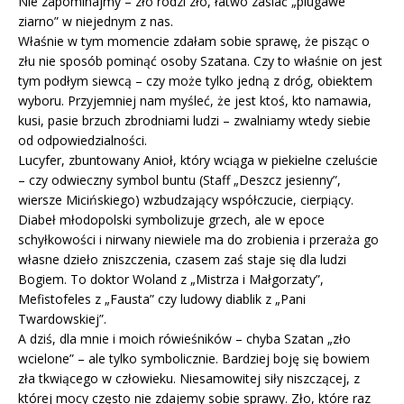
Nie zapominajmy – zło rodzi zło, łatwo zasiać „plugawe
ziarno” w niejednym z nas.
Właśnie w tym momencie zdałam sobie sprawę, że pisząc o
złu nie sposób pominąć osoby Szatana. Czy to właśnie on jest
tym podłym siewcą – czy może tylko jedną z dróg, obiektem
wyboru. Przyjemniej nam myśleć, że jest ktoś, kto namawia,
kusi, pasie brzuch zbrodniami ludzi – zwalniamy wtedy siebie
od odpowiedzialności.
Lucyfer, zbuntowany Anioł, który wciąga w piekielne czeluście
– czy odwieczny symbol buntu (Staff „Deszcz jesienny”,
wiersze Micińskiego) wzbudzający współczucie, cierpiący.
Diabeł młodopolski symbolizuje grzech, ale w epoce
schyłkowości i nirwany niewiele ma do zrobienia i przeraża go
własne dzieło zniszczenia, czasem zaś staje się dla ludzi
Bogiem. To doktor Woland z „Mistrza i Małgorzaty”,
Mefistofeles z „Fausta” czy ludowy diablik z „Pani
Twardowskiej”.
A dziś, dla mnie i moich rówieśników – chyba Szatan „zło
wcielone” – ale tylko symbolicznie. Bardziej boję się bowiem
zła tkwiącego w człowieku. Niesamowitej siły niszczącej, z
której mocy często nie zdajemy sobie sprawy. Zło, które raz