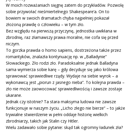
W moich rozważaniach sięgnę zatem do przykładów. Pozwolę
sobie przywołać nieśmiertelnego Shakespeare’a. On to
bowiem w swoich dramatach chyba najpełniej pokazał
złożoną prawdę o człowieku – w tym zło.
Bez względu na pierwszą przyczynę, jednostka uwikłana w
zbrodnię, raz złamawszy prawa moralne, nie cofa się przed
niczym.
To gorzka prawda o homo sapiens, dostrzeżona także przez
romantyków, znalazła kontynuację np. w „Balladynie”
Słowackiego. Zło rodzi zło. Paradoksalnie jednak Balladyna
sama wymierza sobie karę – gdy decyduje się jako królowa
sprawować sprawiedliwe rządy. Wydaje na siebie wyrok – a
wykonawcą jest „piorun z jasnego nieba”. To kolejna prawda –
zło nie może zaowocować sprawiedliwością i zawsze zostaje
ukarane.
Jednak czy istotnie? Ta stara maksyma ludowa nie zawsze
funkcjonuje w naszym życiu. „Licho złego nie bierze” – to jakże
trywialne stwierdzenie w pełni oddaje historię wielkich
zbrodniarzy, takich jak Stalin czy Hitler.
Wielu zadawało sobie pytanie: skąd tak ogromny ładunek zła?