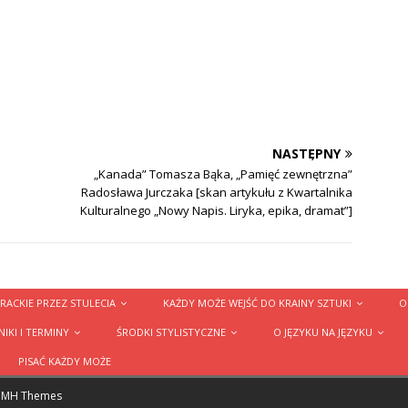
NASTĘPNY
„Kanada” Tomasza Bąka, „Pamięć zewnętrzna”
Radosława Jurczaka [skan artykułu z Kwartalnika
Kulturalnego „Nowy Napis. Liryka, epika, dramat”]
RACKIE PRZEZ STULECIA
KAŻDY MOŻE WEJŚĆ DO KRAINY SZTUKI
O
IKI I TERMINY
ŚRODKI STYLISTYCZNE
O JĘZYKU NA JĘZYKU
PISAĆ KAŻDY MOŻE
y
MH Themes