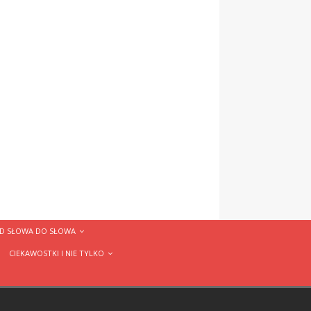
D SŁOWA DO SŁOWA
CIEKAWOSTKI I NIE TYLKO