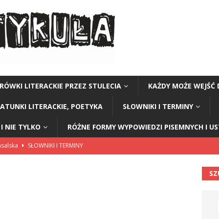
RÓWKI LITERACKIE PRZEZ STULECIA
KAŻDY MOŻE WEJŚĆ 
GATUNKI LITERACKIE, POETYKA
SŁOWNIKI I TERMINY
I NIE TYLKO
RÓŻNE FORMY WYPOWIEDZI PISEMNYCH I U
nsalska
SŁOWNIKI I TERMINY
WNIKI I TERMINY
SZ
 schematach i w tabelach
EPOKI
 niespodzianką
CIEKAWOSTKI I NIE TYLKO
ŁOWNIKI I TERMINY