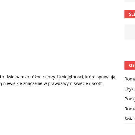
ŚL
OS
 to dwie bardzo różne rzeczy. Umiejętności, które sprawiają,
Rom
ą niewielkie znaczenie w prawdziwym świecie ( Scott
Liryk
Poez
Roma
Świa