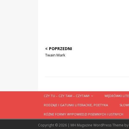
POPRZEDNI
Twain Mark
CZY TU – CZY TAM – CZYTAM!
WĘDRÓWKI LITE
RODZAJE I GATUNKI LITERACKIE, POETYKA
SŁOWN
RÓŻNE FORMY WYPOWIEDZI PISEMNYCH I USTNYCH
Copyright © 2026 | MH Magazine WordPress Theme b