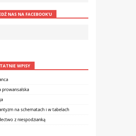
EDŹ NAS NA FACEBOOK’U
TATNIE WPISY
anca
a prowansalska
ja
ntyzm na schematach i w tabelach
dectwo z niespodzianką