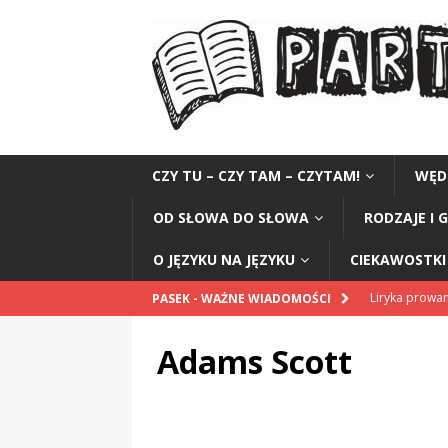
CZY TU – CZY TAM – CZYTAM!
WĘD
OD SŁOWA DO SŁOWA
RODZAJE I 
O JĘZYKU NA JĘZYKU
CIEKAWOSTKI 
Liryka prowa
PASEK - WAŻNE WIADOMOŚCI
Poezja
SŁO
Adams Scott
Romantyzm na
Świadectwo z
Romanca
S