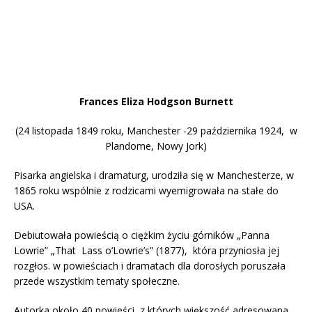
Frances Eliza Hodgson Burnett
(24 listopada 1849 roku, Manchester -29 października 1924, w
Plandome, Nowy Jork)
Pisarka angielska i dramaturg, urodziła się w Manchesterze, w
1865 roku wspólnie z rodzicami wyemigrowała na stałe do
USA.
Debiutowała powieścią o ciężkim życiu górników „Panna
Lowrie” „That Lass o’Lowrie’s” (1877), która przyniosła jej
rozgłos. w powieściach i dramatach dla dorosłych poruszała
przede wszystkim tematy społeczne.
Autorka około 40 powieści, z których większość adresowana