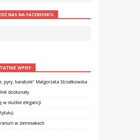
EDŹ NAS NA FACEBOOK’U
TATNIE WPISY
e, pyry, barabole” Małgorzata Strzałkowska
lnik doskonały
 w służbie elegancji
 tytułu)
rarium w ziemniakach