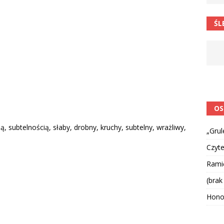
ŚL
OS
, subtelnością, słaby, drobny, kruchy, subtelny, wrażliwy,
„Grul
Czyte
Ramię
(brak
Hono