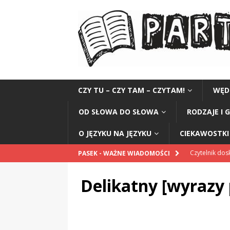
CZY TU – CZY TAM – CZYTAM!
WĘD
OD SŁOWA DO SŁOWA
RODZAJE I 
O JĘZYKU NA JĘZYKU
CIEKAWOSTKI 
Czytelnik do
PASEK - WAŻNE WIADOMOŚCI
Ramię w służb
Delikatny [wyrazy
CIEKAWOSTK
Honorarium 
„Grule, pyry,