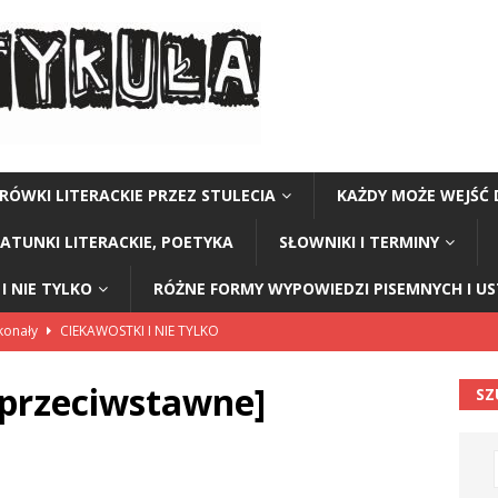
RÓWKI LITERACKIE PRZEZ STULECIA
KAŻDY MOŻE WEJŚĆ 
GATUNKI LITERACKIE, POETYKA
SŁOWNIKI I TERMINY
I NIE TYLKO
RÓŻNE FORMY WYPOWIEDZI PISEMNYCH I U
skonały
CIEKAWOSTKI I NIE TYLKO
ie elegancji
CIEKAWOSTKI I NIE TYLKO
 przeciwstawne]
SZ
I I NIE TYLKO
w ziemniakach
CIEKAWOSTKI I NIE TYLKO
 barabole” Małgorzata Strzałkowska
ŁAMAŃCE JĘZYKOWE