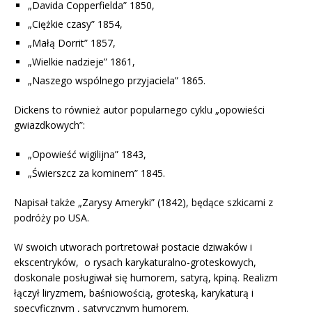
„Davida Copperfielda” 1850,
„Ciężkie czasy” 1854,
„Małą Dorrit” 1857,
„Wielkie nadzieje” 1861,
„Naszego wspólnego przyjaciela” 1865.
Dickens to również autor popularnego cyklu „opowieści
gwiazdkowych”:
„Opowieść wigilijna” 1843,
„Świerszcz za kominem” 1845.
Napisał także „Zarysy Ameryki” (1842), będące szkicami z
podróży po USA.
W swoich utworach portretował postacie dziwaków i
ekscentryków, o rysach karykaturalno-groteskowych,
doskonale posługiwał się humorem, satyrą, kpiną. Realizm
łączył liryzmem, baśniowością, groteską, karykaturą i
specyficznym , satyrycznym humorem.