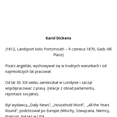
Karol Dickens
(1812, Landsport koło Portsmouth – 9 czerwca 1870, Gads Hill
Place)
Pisarz angielski, wychowywał się w trudnych warunkach i od
najmłodszych lat pracował.
Od lat 30. XIX wieku zamieszkał w Londynie i zaczął
współpracować z prasą (relacje z obrad parlamentu,
reportaże socjalne).
Był wydawcą „Daily News”, „Household Word”, „All the Years
Round”, podróżował po Europie (Włochy, Szwajcaria, Niemcy,
Francja), był też w USA.