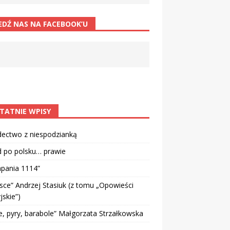
EDŹ NAS NA FACEBOOK’U
TATNIE WPISY
dectwo z niespodzianką
d po polsku… prawie
pania 1114”
sce” Andrzej Stasiuk (z tomu „Opowieści
jskie”)
e, pyry, barabole” Małgorzata Strzałkowska