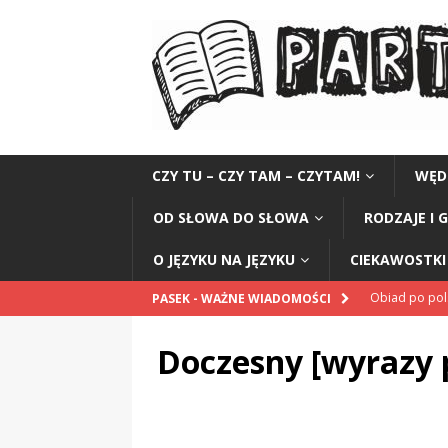
CZY TU – CZY TAM – CZYTAM!
WĘD
OD SŁOWA DO SŁOWA
RODZAJE I 
O JĘZYKU NA JĘZYKU
CIEKAWOSTKI 
Obiad po po
PASEK - WAŻNE WIADOMOŚCI
POPRAWNIE
Doczesny [wyrazy 
„Kompania 1
„Miejsce” And
CZYTAM!