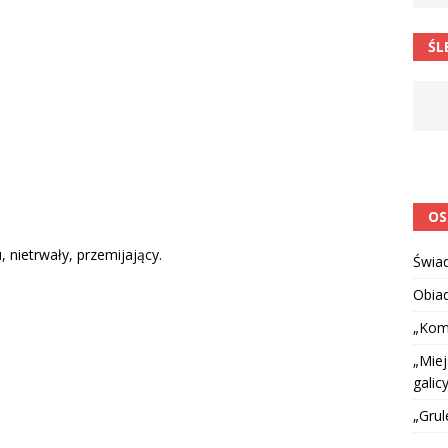
 barabole” Małgorzata Strzałkowska
ŁAMAŃCE JĘZYKOWE
ŚL
 niespodzianką
CIEKAWOSTKI I NIE TYLKO
OS
nietrwały, przemijający.
Świa
Obia
„Kom
„Miej
galicy
„Grul