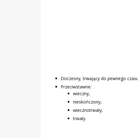
„Grule, pyry,
Świadectwo z
Doczesny, trwający do pewnego czasu, 
Przeciwstawne:
wieczny,
nieskończony,
wiecznotrwały,
trwały.