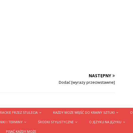
NASTĘPNY
Dodać [wyrazy przeciwstawne]
RACKIE PRZEZ STULECIA
KAŻDY MOŻE WEJŚĆ DO KRAINY SZTUKI
O
IKI I TERMINY
ŚRODKI STYLISTYCZNE
O JĘZYKU NA JĘZYKU
PISAĆ KAŻDY MOŻE