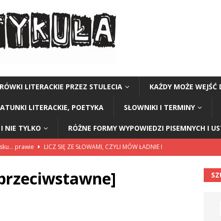
RÓWKI LITERACKIE PRZEZ STULECIA
KAŻDY MOŻE WEJŚĆ 
GATUNKI LITERACKIE, POETYKA
SŁOWNIKI I TERMINY
I NIE TYLKO
RÓŻNE FORMY WYPOWIEDZI PISEMNYCH I U
lsku… prawie
LICZ SIĘ ZE SŁOWAMI, CZYLI MÓW ŁADNIE I
przeciwstawne]
SZ
114”
CZY TU - CZY TAM - CZYTAM!
rzej Stasiuk (z tomu „Opowieści galicyjskie”)
CZY TU - CZY TAM -