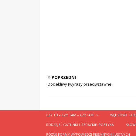
POPRZEDNI
Dociekliwy [wyrazy przeciwstawne]
CZY TU – CZY TAM – CZYTAM!
WĘDRÓWKI LITE
RODZAJE I GATUNKI LITERACKIE, POETYKA
SŁOWN
RÓŻNE FORMY WYPOWIEDZI PISEMNYCH I USTNYCH