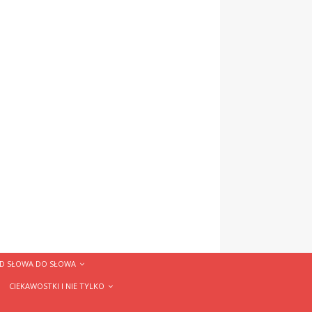
D SŁOWA DO SŁOWA
CIEKAWOSTKI I NIE TYLKO