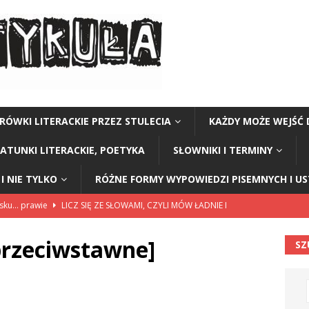
RÓWKI LITERACKIE PRZEZ STULECIA
KAŻDY MOŻE WEJŚĆ 
GATUNKI LITERACKIE, POETYKA
SŁOWNIKI I TERMINY
I NIE TYLKO
RÓŻNE FORMY WYPOWIEDZI PISEMNYCH I U
lsku… prawie
LICZ SIĘ ZE SŁOWAMI, CZYLI MÓW ŁADNIE I
przeciwstawne]
SZ
114”
CZY TU - CZY TAM - CZYTAM!
rzej Stasiuk (z tomu „Opowieści galicyjskie”)
CZY TU - CZY TAM -