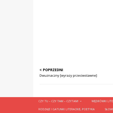
POPRZEDNI
Dwuznaczny [wyrazy przeciwstawne]
CZY TU – CZY TAM – CZYTAM!
WĘDRÓWKI LITE
RODZAJE I GATUNKI LITERACKIE, POETYKA
SŁOWN