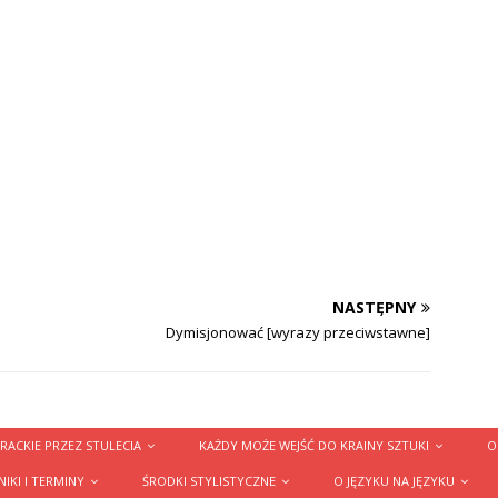
NASTĘPNY
Dymisjonować [wyrazy przeciwstawne]
RACKIE PRZEZ STULECIA
KAŻDY MOŻE WEJŚĆ DO KRAINY SZTUKI
O
IKI I TERMINY
ŚRODKI STYLISTYCZNE
O JĘZYKU NA JĘZYKU