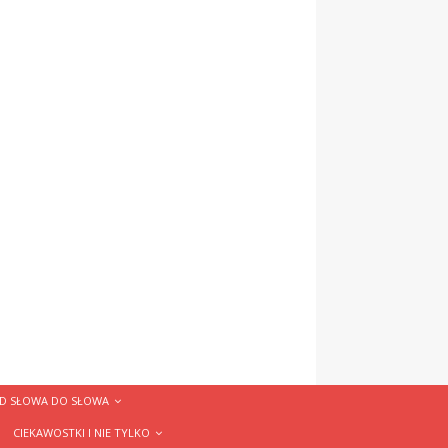
D SŁOWA DO SŁOWA
CIEKAWOSTKI I NIE TYLKO