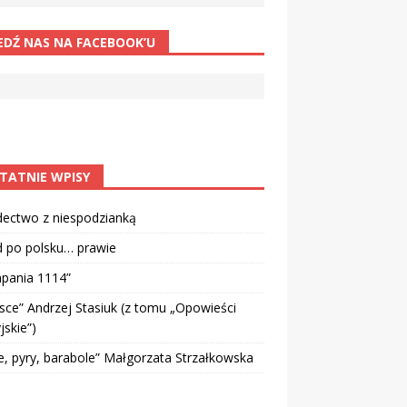
EDŹ NAS NA FACEBOOK’U
TATNIE WPISY
dectwo z niespodzianką
d po polsku… prawie
pania 1114”
sce” Andrzej Stasiuk (z tomu „Opowieści
jskie”)
e, pyry, barabole” Małgorzata Strzałkowska