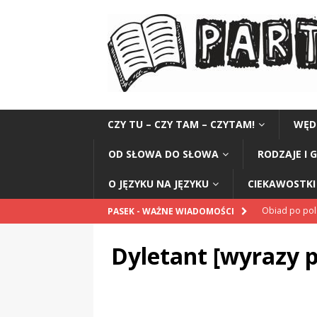
CZY TU – CZY TAM – CZYTAM!
WĘD
OD SŁOWA DO SŁOWA
RODZAJE I 
O JĘZYKU NA JĘZYKU
CIEKAWOSTKI 
Obiad po po
PASEK - WAŻNE WIADOMOŚCI
POPRAWNIE
Dyletant [wyrazy 
„Kompania 1
„Miejsce” And
CZYTAM!