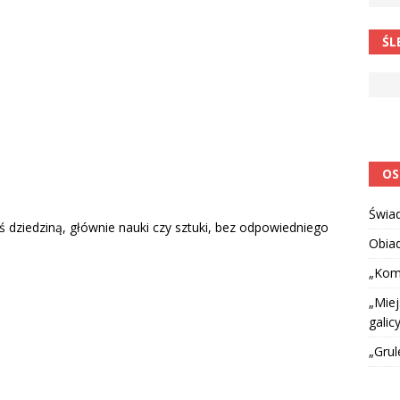
 barabole” Małgorzata Strzałkowska
ŁAMAŃCE JĘZYKOWE
ŚL
 niespodzianką
CIEKAWOSTKI I NIE TYLKO
OS
Świa
ąś dziedziną, głównie nauki czy sztuki, bez odpowiedniego
Obia
„Kom
„Miej
galicy
„Grul