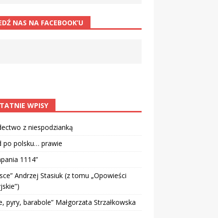
EDŹ NAS NA FACEBOOK’U
TATNIE WPISY
dectwo z niespodzianką
d po polsku… prawie
pania 1114”
sce” Andrzej Stasiuk (z tomu „Opowieści
jskie”)
e, pyry, barabole” Małgorzata Strzałkowska