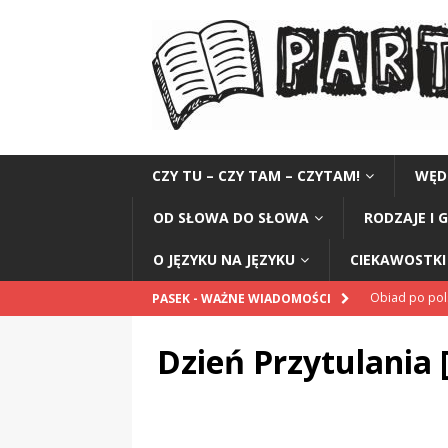
CZY TU – CZY TAM – CZYTAM!
WĘD
OD SŁOWA DO SŁOWA
RODZAJE I 
O JĘZYKU NA JĘZYKU
CIEKAWOSTKI 
Obiad po po
PASEK - WAŻNE WIADOMOŚCI
POPRAWNIE
Dzień Przytulania 
„Kompania 1
„Miejsce” And
CZYTAM!