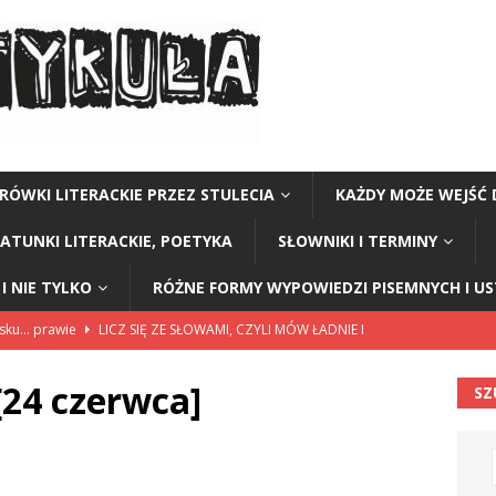
RÓWKI LITERACKIE PRZEZ STULECIA
KAŻDY MOŻE WEJŚĆ 
GATUNKI LITERACKIE, POETYKA
SŁOWNIKI I TERMINY
I NIE TYLKO
RÓŻNE FORMY WYPOWIEDZI PISEMNYCH I U
lsku… prawie
LICZ SIĘ ZE SŁOWAMI, CZYLI MÓW ŁADNIE I
[24 czerwca]
SZ
114”
CZY TU - CZY TAM - CZYTAM!
rzej Stasiuk (z tomu „Opowieści galicyjskie”)
CZY TU - CZY TAM -