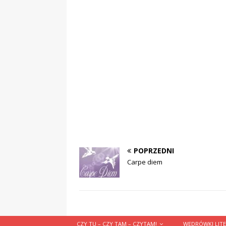
POPRZEDNI
Carpe diem
CZY TU – CZY TAM – CZYTAM!
WĘDRÓWKI LITE