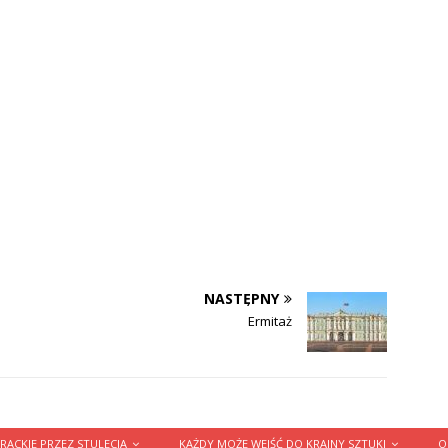
NASTĘPNY
Ermitaż
RACKIE PRZEZ STULECIA
KAŻDY MOŻE WEJŚĆ DO KRAINY SZTUKI
O