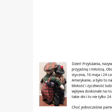
„Grule, pyry,
Świadectwo z
Dzień Przytulania, nazy
przyjaźnią i miłością. O
stycznia, 10 maja i 24 cz
Amerykanie, a było to na
bliskość i życzliwość lu
wpływa doskonale na roz
takie dni i to nie tylko 2
Choć jednocześnie pamię