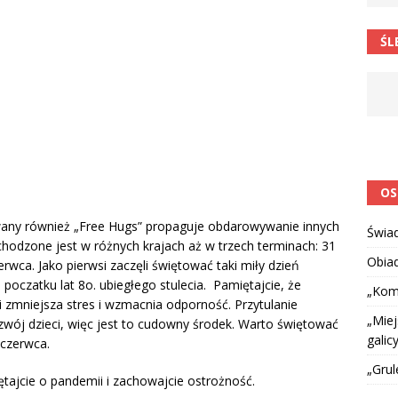
 barabole” Małgorzata Strzałkowska
ŁAMAŃCE JĘZYKOWE
ŚL
 niespodzianką
CIEKAWOSTKI I NIE TYLKO
OS
wany również „Free Hugs” propaguje obdarowywanie innych
Świa
bchodzone jest w różnych krajach aż w trzech terminach: 31
Obia
erwca. Jako pierwsi zaczęli świętować taki miły dzień
 poczatku lat 8o. ubiegłego stulecia. Pamiętajcie, że
„Kom
dzi zmniejsza stres i wzmacnia odporność. Przytulanie
„Miej
wój dzieci, więc jest to cudowny środek. Warto świętować
galicy
4 czerwca.
„Grul
tajcie o pandemii i zachowajcie ostrożność.