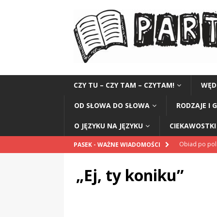
CZY TU – CZY TAM – CZYTAM!
WĘD
OD SŁOWA DO SŁOWA
RODZAJE I 
O JĘZYKU NA JĘZYKU
CIEKAWOSTKI 
Obiad po po
PASEK - WAŻNE WIADOMOŚCI
POPRAWNIE
„Ej, ty koniku”
„Kompania 1
„Miejsce” And
CZYTAM!