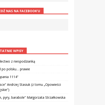
EDŹ NAS NA FACEBOOK’U
TATNIE WPISY
dectwo z niespodzianką
d po polsku… prawie
pania 1114”
sce” Andrzej Stasiuk (z tomu „Opowieści
jskie”)
e, pyry, barabole” Małgorzata Strzałkowska