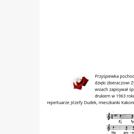
„Grule, pyry,
Świadectwo z
Przyśpiewka pochod
dzięki zbieraczowi 
wsiach zapisywał śp
drukiem w 1963 rok
repertuarze Józefy Dudek, mieszkanki Kakoni