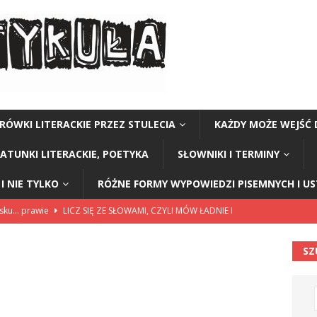
RÓWKI LITERACKIE PRZEZ STULECIA
KAŻDY MOŻE WEJŚĆ 
GATUNKI LITERACKIE, POETYKA
SŁOWNIKI I TERMINY
I NIE TYLKO
RÓŻNE FORMY WYPOWIEDZI PISEMNYCH I U
lsku… prawie
LICZ SIĘ ZE SŁOWAMI, CZYLI MÓW ŁADNIE I
SZ
114”
CZY TU - CZY TAM - CZYTAM!
rzej Stasiuk (z tomu „Opowieści galicyjskie”)
CZY TU - CZY TAM -