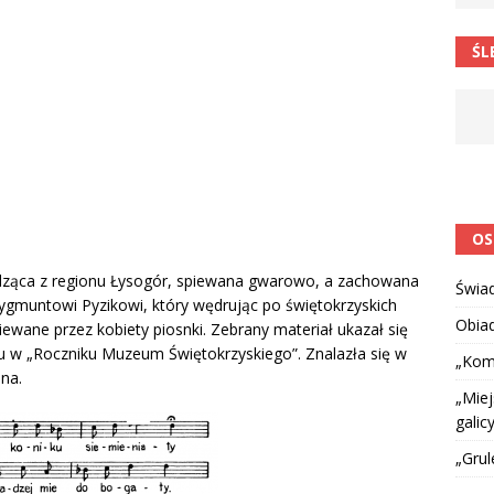
 barabole” Małgorzata Strzałkowska
ŁAMAŃCE JĘZYKOWE
ŚL
 niespodzianką
CIEKAWOSTKI I NIE TYLKO
OS
ząca z regionu Łysogór, spiewana gwarowo, a zachowana
Świa
Zygmuntowi Pyzikowi, który wędrując po świętokrzyskich
Obia
iewane przez kobiety piosnki. Zebrany materiał ukazał się
u w „Roczniku Muzeum Świętokrzyskiego”. Znalazła się w
„Kom
na.
„Miej
galicy
„Grul