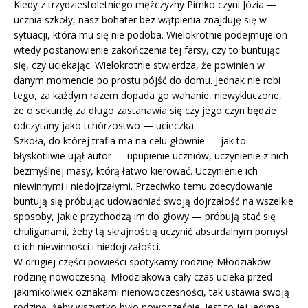
Kiedy z trzydziestoletniego mężczyzny Pimko czyni Józia —
ucznia szkoły, nasz bohater bez wątpienia znajduję się w
sytuacji, która mu się nie podoba. Wielokrotnie podejmuje on
wtedy postanowienie zakończenia tej farsy, czy to buntując
się, czy uciekając. Wielokrotnie stwierdza, że powinien w
danym momencie po prostu pójść do domu. Jednak nie robi
tego, za każdym razem dopada go wahanie, niewykluczone,
że o sekundę za długo zastanawia się czy jego czyn będzie
odczytany jako tchórzostwo — ucieczka.
Szkoła, do której trafia ma na celu głównie — jak to
błyskotliwie ujął autor — upupienie uczniów, uczynienie z nich
bezmyślnej masy, którą łatwo kierować. Uczynienie ich
niewinnymi i niedojrzałymi. Przeciwko temu zdecydowanie
buntują się próbując udowadniać swoją dojrzałość na wszelkie
sposoby, jakie przychodzą im do głowy — próbują stać się
chuliganami, żeby tą skrajnością uczynić absurdalnym pomysł
o ich niewinności i niedojrzałości.
W drugiej części powieści spotykamy rodzinę Młodziaków —
rodzinę nowoczesną. Młodziakowa cały czas ucieka przed
jakimikolwiek oznakami nienowoczesności, tak ustawia swoją
rodzinę, żeby wszystko było nowocześnie. Jest to jej jedyna