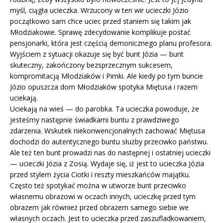
myśl, ciągła ucieczka. Wrzucony w ten wir ucieczki Józio
początkowo sam chce uciec przed staniem się takim jak
Młodziakowie. Sprawę zdecydowanie komplikuje postać
pensjonarki, która jest częścią demonicznego planu profesora.
Wyjściem z sytuacji okazuje się być bunt Józia — bunt
skuteczny, zakończony bezsprzecznym sukcesem,
kompromitacją Młodziaków i Pimki. Ale kiedy po tym buncie
Józio opuszcza dom Młodziaków spotyka Miętusa i razem
uciekają.
Uciekają na wieś — do parobka. Ta ucieczka powoduje, że
jesteśmy następnie świadkami buntu z prawdziwego
zdarzenia. Wskutek niekonwencjonalnych zachować Miętusa
dochodzi do autentycznego buntu służby przeciwko państwu.
Ale też ten bunt prowadzi nas do następnej i ostatniej ucieczki
— ucieczki Józia z Zosią. Wydaje się, iż jest to ucieczka Józia
przed stylem życia Ciotki i reszty mieszkańców majątku.
Często też spotykać można w utworze bunt przeciwko
własnemu obrazowi w oczach innych, ucieczkę przed tym
obrazem jak również przed obrazem samego siebie we
własnych oczach. Jest to ucieczka przed zaszufladkowaniem,