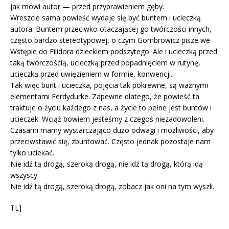
jak mówi autor — przed przyprawieniem gęby.
Wreszcie sama powieść wydaje się być buntem i ucieczką
autora. Buntem przeciwko otaczającej go twórczości innych,
często bardzo stereotypowej, o czym Gombrowicz pisze we
Wstępie do Filidora dzieckiem podszytego. Ale i ucieczką przed
taką twórczością, ucieczką przed popadnięciem w rutynę,
ucieczką przed uwięzieniem w formie, konwencji.
Tak więc bunt i ucieczka, pojęcia tak pokrewne, są ważnymi
elementami Ferdydurke. Zapewne dlatego, że powieść ta
traktuje o życiu każdego z nas, a życie to pełne jest buntów i
ucieczek. Wciąż bowiem jesteśmy z czegoś niezadowoleni.
Czasami mamy wystarczająco dużo odwagi i możliwości, aby
przeciwstawić się, zbuntować. Często jednak pozostaje nam
tylko uciekać.
Nie idź tą drogą, szeroką drogą, nie idź tą drogą, którą idą
wszyscy.
Nie idź tą drogą, szeroką drogą, zobacz jak oni na tym wyszli.
TL]