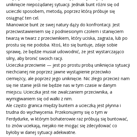
uniknięcie niepożądanej sytuacji. Jednak bunt różni się od
ucieczki sposobem, metodą, poprzez którą próbuje się
osiągnąć ten cel.
Mianowicie bunt ze swej natury dąży do konfrontacji. Jest
przeciwstawieniem się z podniesionym czołem i stanięciem
twarzą w twarz z przeciwnikiem, który uciska, zagraża, lub po
prostu się nie podoba. Ktoś, kto się buntuje, zdaje sobie
sprawę, że będzie musiał udowodnić, że jest wystarczająco
silny, aby bronić swoich racji.
Ucieczka przeciwnie — jest po prostu probą uniknięcia sytuacji
niechcianej nie poprzez jawne wystąpienie przeciwko
ciemiężcy, ale poprzez jego uniknięcie. Nic złego przecież nam
się nie stanie jeśli nie będzie nas w tym czasie w danym
miejscu. Ucieczka jest nie zwalczaniem przeciwnika, a
wymigiwaniem się od walki z nim.
Ale często granica między buntem a ucieczką jest płynna i
trudna do wychwycenia. Przekonujemy się o tym w
Ferdydurke, w którym bohaterowie raz próbują się buntować,
to znów uciekają, niejako nie mogąc się zdecydować co
byłoby w danej sytuacji adekwatne.