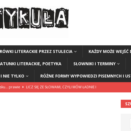
RÓWKI LITERACKIE PRZEZ STULECIA
KAŻDY MOŻE WEJŚĆ 
GATUNKI LITERACKIE, POETYKA
SŁOWNIKI I TERMINY
I NIE TYLKO
RÓŻNE FORMY WYPOWIEDZI PISEMNYCH I U
lsku… prawie
LICZ SIĘ ZE SŁOWAMI, CZYLI MÓW ŁADNIE I
SZ
114”
CZY TU - CZY TAM - CZYTAM!
rzej Stasiuk (z tomu „Opowieści galicyjskie”)
CZY TU - CZY TAM -