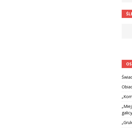
 barabole” Małgorzata Strzałkowska
ŁAMAŃCE JĘZYKOWE
ŚL
 niespodzianką
CIEKAWOSTKI I NIE TYLKO
OS
Świa
Obia
„Kom
„Miej
galicy
„Grul