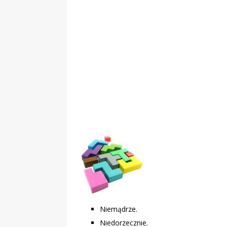
„Grule, pyry,
Świadectwo z
Niemądrze.
Niedorzecznie.