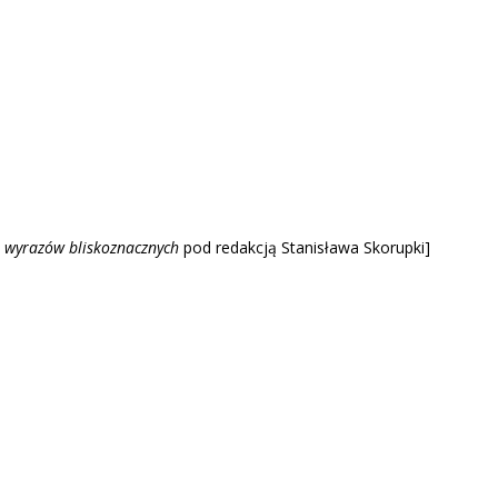
 wyrazów blisk
oznacznych
pod redakcją Stanisława Skorupki]