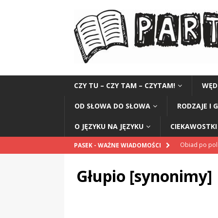
CZY TU – CZY TAM – CZYTAM!
WĘD
OD SŁOWA DO SŁOWA
RODZAJE I 
O JĘZYKU NA JĘZYKU
CIEKAWOSTKI 
Obiad po po
PASEK - WAŻNE WIADOMOŚCI
POPRAWNIE
Głupio [synonimy]
„Kompania 1
„Miejsce” And
CZYTAM!