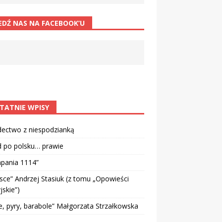
EDŹ NAS NA FACEBOOK’U
TATNIE WPISY
dectwo z niespodzianką
d po polsku… prawie
pania 1114”
sce” Andrzej Stasiuk (z tomu „Opowieści
jskie”)
e, pyry, barabole” Małgorzata Strzałkowska