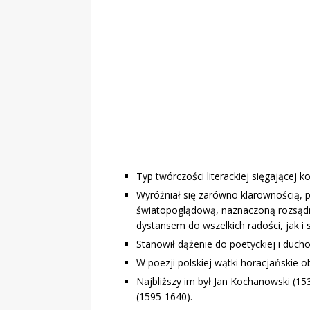
„Grule, pyry,
Świadectwo z
Typ twórczości literackiej sięgającej k
Wyróżniał się zarówno klarownością, 
światopoglądową, naznaczoną rozsąd
dystansem do wszelkich radości, jak i 
Stanowił dążenie do poetyckiej i ducho
W poezji polskiej wątki horacjańskie 
Najbliższy im był Jan Kochanowski (15
(1595-1640).