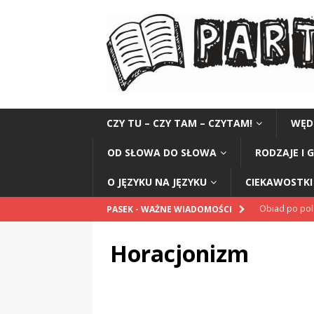
CZY TU – CZY TAM – CZYTAM!
WĘD
OD SŁOWA DO SŁOWA
RODZAJE I 
O JĘZYKU NA JĘZYKU
CIEKAWOSTKI 
Obiad po po
PASEK - WAŻNE WIADOMOŚCI
POPRAWNIE
Horacjonizm
„Kompania 1
„Miejsce” And
CZYTAM!