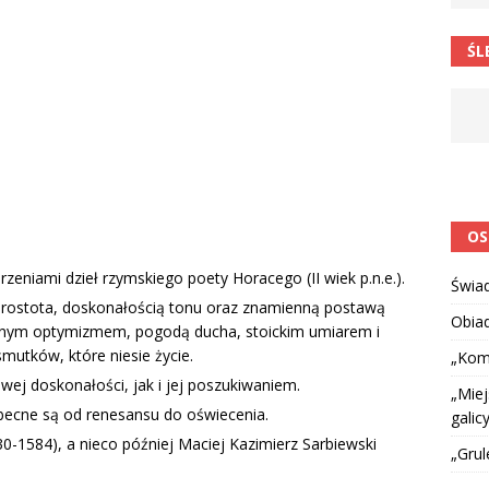
 barabole” Małgorzata Strzałkowska
ŁAMAŃCE JĘZYKOWE
ŚL
 niespodzianką
CIEKAWOSTKI I NIE TYLKO
OS
orzeniami dzieł rzymskiego poety Horacego (II wiek p.n.e.).
Świa
prostota, doskonałością tonu oraz znamienną postawą
Obia
nym optymizmem, pogodą ducha, stoickim umiarem i
smutków, które niesie życie.
„Kom
wej doskonałości, jak i jej poszukiwaniem.
„Miej
obecne są od renesansu do oświecenia.
galicy
30-1584), a nieco później Maciej Kazimierz Sarbiewski
„Grul