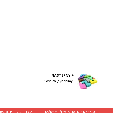
NASTĘPNY
Złośnica [synonimy]
RACKIE PRZEZ STULECIA
KAŻDY MOŻE WEJŚĆ DO KRAINY SZTUKI
O