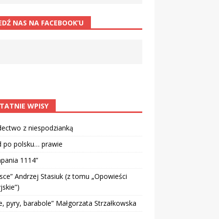
EDŹ NAS NA FACEBOOK’U
TATNIE WPISY
dectwo z niespodzianką
d po polsku… prawie
pania 1114”
sce” Andrzej Stasiuk (z tomu „Opowieści
jskie”)
e, pyry, barabole” Małgorzata Strzałkowska