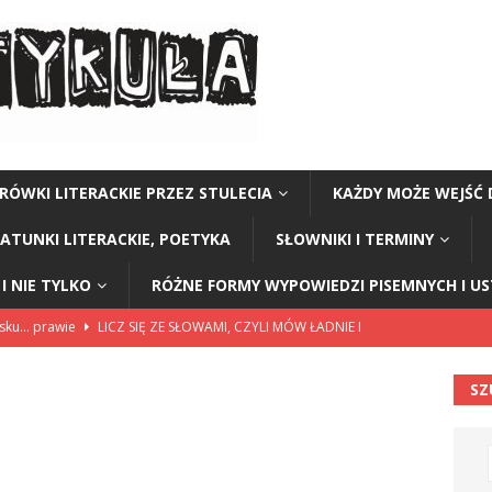
RÓWKI LITERACKIE PRZEZ STULECIA
KAŻDY MOŻE WEJŚĆ 
GATUNKI LITERACKIE, POETYKA
SŁOWNIKI I TERMINY
I NIE TYLKO
RÓŻNE FORMY WYPOWIEDZI PISEMNYCH I U
lsku… prawie
LICZ SIĘ ZE SŁOWAMI, CZYLI MÓW ŁADNIE I
SZ
114”
CZY TU - CZY TAM - CZYTAM!
rzej Stasiuk (z tomu „Opowieści galicyjskie”)
CZY TU - CZY TAM -