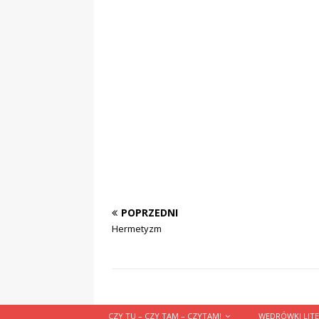
POPRZEDNI
Hermetyzm
CZY TU – CZY TAM – CZYTAM!
WĘDRÓWKI LITE