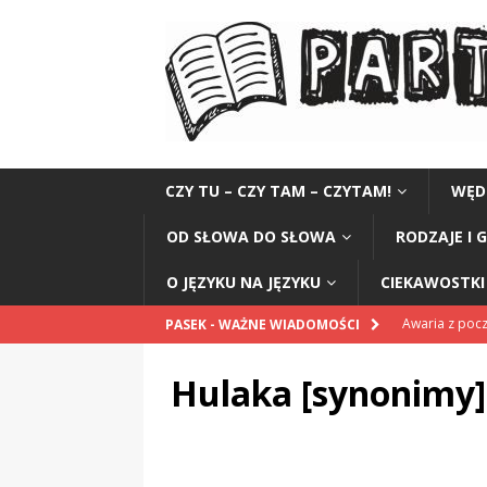
CZY TU – CZY TAM – CZYTAM!
WĘD
OD SŁOWA DO SŁOWA
RODZAJE I 
O JĘZYKU NA JĘZYKU
CIEKAWOSTKI 
Awaria z po
PASEK - WAŻNE WIADOMOŚCI
POPRAWNIE
Hulaka [synonimy]
Pomnik Sanit
„Przestrogi dl
„Zośka”
CZ