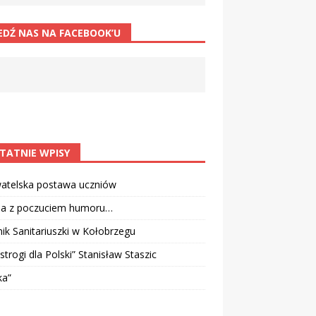
EDŹ NAS NA FACEBOOK’U
TATNIE WPISY
atelska postawa uczniów
ia z poczuciem humoru…
k Sanitariuszki w Kołobrzegu
strogi dla Polski” Stanisław Staszic
ka”