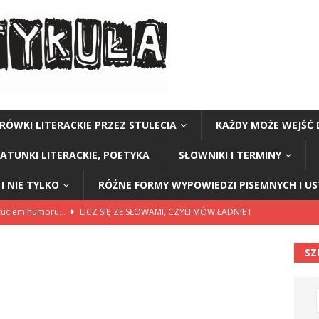
RÓWKI LITERACKIE PRZEZ STULECIA
KAŻDY MOŻE WEJŚĆ 
GATUNKI LITERACKIE, POETYKA
SŁOWNIKI I TERMINY
I NIE TYLKO
RÓŻNE FORMY WYPOWIEDZI PISEMNYCH I U
czuciem humoru…
LICZ SIĘ ZE SŁOWAMI, CZYLI MÓW ŁADNIE I
SZ
ariuszki w Kołobrzegu
BEZ KATEGORII
a Polski” Stanisław Staszic
CZY TU - CZY TAM - CZYTAM!
Y TU - CZY TAM - CZYTAM!