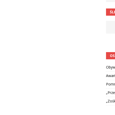
 postawa uczniów
CIEKAWOSTKI I NIE TYLKO
ŚL
OS
Obyw
Awar
Pomni
„Prze
„Zoś