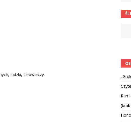
ŚL
OS
ych, ludzki, człowieczy.
„Grul
Czyte
Ramię
(brak
Hono