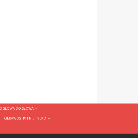
D SŁOWA DO SŁOWA
CIEKAWOSTKI I NIE TYLKO