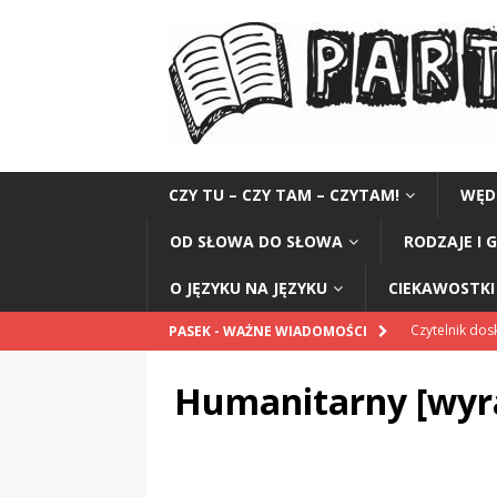
CZY TU – CZY TAM – CZYTAM!
WĘD
OD SŁOWA DO SŁOWA
RODZAJE I 
O JĘZYKU NA JĘZYKU
CIEKAWOSTKI 
Czytelnik do
PASEK - WAŻNE WIADOMOŚCI
Ramię w służb
Humanitarny [wyr
CIEKAWOSTK
Honorarium 
„Grule, pyry,