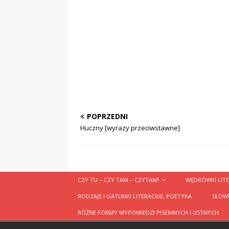
POPRZEDNI
Huczny [wyrazy przeciwstawne]
CZY TU – CZY TAM – CZYTAM!
WĘDRÓWKI LITE
RODZAJE I GATUNKI LITERACKIE, POETYKA
SŁOWN
RÓŻNE FORMY WYPOWIEDZI PISEMNYCH I USTNYCH