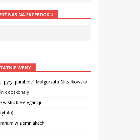
EDŹ NAS NA FACEBOOK’U
TATNIE WPISY
e, pyry, parabole” Małgorzata Strzałkowska
lnik doskonały
 w służbie elegancji
 tytułu)
rarium w ziemniakach