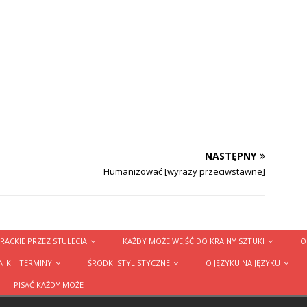
NASTĘPNY
Humanizować [wyrazy przeciwstawne]
RACKIE PRZEZ STULECIA
KAŻDY MOŻE WEJŚĆ DO KRAINY SZTUKI
O
IKI I TERMINY
ŚRODKI STYLISTYCZNE
O JĘZYKU NA JĘZYKU
PISAĆ KAŻDY MOŻE