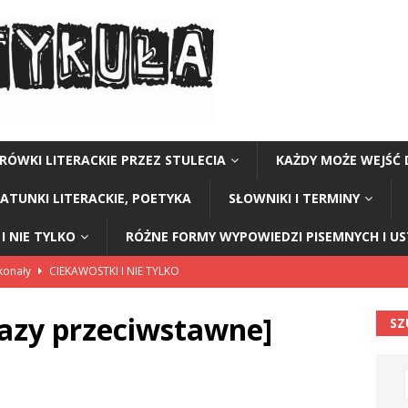
RÓWKI LITERACKIE PRZEZ STULECIA
KAŻDY MOŻE WEJŚĆ 
GATUNKI LITERACKIE, POETYKA
SŁOWNIKI I TERMINY
I NIE TYLKO
RÓŻNE FORMY WYPOWIEDZI PISEMNYCH I U
skonały
CIEKAWOSTKI I NIE TYLKO
ie elegancji
CIEKAWOSTKI I NIE TYLKO
azy przeciwstawne]
SZ
I I NIE TYLKO
w ziemniakach
CIEKAWOSTKI I NIE TYLKO
 parabole” Małgorzata Strzałkowska
ŁAMAŃCE JĘZYKOWE