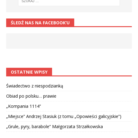
ŚLEDŹ NAS NA FACEBOOK’U
OSTATNIE WPISY
Świadectwo z niespodzianką
Obiad po polsku… prawie
„Kompania 1114”
„Miejsce” Andrzej Stasiuk (z tomu „Opowieści galicyjskie”)
„Grule, pyry, barabole” Małgorzata Strzałkowska