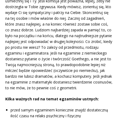
uśmiechnij się i Ty. Jeśli komisja jest poważna, lepiej, żeby nie
dostrzegła w Tobie zgrywusa. Kiedy mówisz, zorientuj się, kto
wydaje Ci się sympatyczny i patrzy na Ciebie. Skoncentruj się
na tej osobie i mów właśnie do niej. Zacznij od zagadnień,
które znasz najlepiej, a na koniec również zostaw sobie coś,
co znasz dobrze. Ludziom najbardziej zapada w pamięć to, co
było na początku i na końcu, dlatego na najtrudniejsze pytanie
najlepiej jest odpowiadać w drugiej kolejności. Co zrobić, kiedy
po prostu nie wiesz? To zależy od przedmiotu, rodzaju
egzaminu i egzaminatora. Jeśli na egzaminie z niemieckiego
dostaniesz pytanie o życie i twórczość Goethego, a nie jest to
Twoją najmocniejszą stroną, to prawdopodobnie lepiej niż
milczeć będzie opowiedzieć (oczywiście po niemiecku), jak
bardzo nie lubisz dramatów, a kochasz komputery. Jeśli jednak
na egzaminie z matematyki dostaniesz twierdzenie cosinusów,
to nie mów, że to pewnie coś z geometrii.
Kilka ważnych rad na temat egzaminów ustnych:
przed samym egzaminem koniecznie znajdź dostateczną
ilość czasu na relaks psychiczny i fizyczny