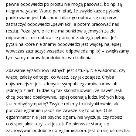
pewne odpowiedzi po prostu nie mogą pasować, bo np. są
niegramatyczne. Warto pamiętać, że zwykle każde pytanie
punktowane jest tak samo i dlatego opłaca się najpierw
zaznaczyć odpowiedzi „pewniaki”, a potem pracować nad
resztą. Poza tym, o ile nie ma punktów ujemnych za złe
odpowiedzi, nie opłaca się pomijać żadnego pytania. Jeśli
pytań na które nie znamy odpowiedzi jest więcej, najlepiej
wówczas zaznaczyć wszędzie odpowiedzi np. b) – zwiększamy
tym samym prawdopodobieństwo trafienia.
Zdawanie egzaminów ustnych jest sztuką. Nie wiadomo, czy
więcej zależy od tego, co wiesz, czy jak zdajesz. Chyba
najważniejsze jest zdobycie sympatii egzaminatorów lub
jednego z nich. Ludzie są tak skonstruowani, że nawet jeśli
chcą oceniać obiektywnie, lepiej oceniają ludzi, których lubią.
Jak zdobyć sympatię? Zwykle robimy to instynktownie, ale
podczas egzaminu jakoś nie zawsze się to udaje. O ile
egzaminator nie jest psychologiem, nie wyczuje, czy robisz
coś specjalnie, czy taki jesteś. Po pierwsze staraj się
zachowywać podobnie do egzaminatora. Jeśli on się uśmiecha,