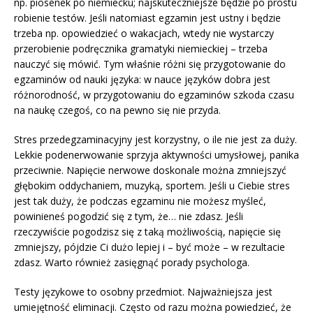
np. piosenek po niemiecku; najskuteczniejsze będzie po prostu
robienie testów. Jeśli natomiast egzamin jest ustny i będzie
trzeba np. opowiedzieć o wakacjach, wtedy nie wystarczy
przerobienie podręcznika gramatyki niemieckiej – trzeba
nauczyć się mówić. Tym właśnie różni się przygotowanie do
egzaminów od nauki języka: w nauce języków dobra jest
różnorodność, w przygotowaniu do egzaminów szkoda czasu
na naukę czegoś, co na pewno się nie przyda.
Stres przedegzaminacyjny jest korzystny, o ile nie jest za duży.
Lekkie podenerwowanie sprzyja aktywności umysłowej, panika
przeciwnie. Napięcie nerwowe doskonale można zmniejszyć
głębokim oddychaniem, muzyką, sportem. Jeśli u Ciebie stres
jest tak duży, że podczas egzaminu nie możesz myśleć,
powinieneś pogodzić się z tym, że… nie zdasz. Jeśli
rzeczywiście pogodzisz się z taką możliwością, napięcie się
zmniejszy, pójdzie Ci dużo lepiej i – być może – w rezultacie
zdasz. Warto również zasięgnąć porady psychologa.
Testy językowe to osobny przedmiot. Najważniejsza jest
umiejętność eliminacji. Często od razu można powiedzieć, że