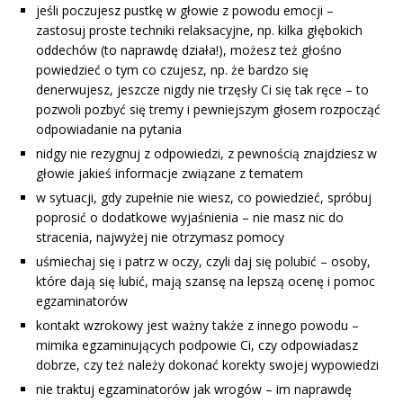
jeśli poczujesz pustkę w głowie z powodu emocji –
zastosuj proste techniki relaksacyjne, np. kilka głębokich
oddechów (to naprawdę działa!), możesz też głośno
powiedzieć o tym co czujesz, np. że bardzo się
denerwujesz, jeszcze nigdy nie trzęsły Ci się tak ręce – to
pozwoli pozbyć się tremy i pewniejszym głosem rozpocząć
odpowiadanie na pytania
nidgy nie rezygnuj z odpowiedzi, z pewnością znajdziesz w
głowie jakieś informacje związane z tematem
w sytuacji, gdy zupełnie nie wiesz, co powiedzieć, spróbuj
poprosić o dodatkowe wyjaśnienia – nie masz nic do
stracenia, najwyżej nie otrzymasz pomocy
uśmiechaj się i patrz w oczy, czyli daj się polubić – osoby,
które dają się lubić, mają szansę na lepszą ocenę i pomoc
egzaminatorów
kontakt wzrokowy jest ważny także z innego powodu –
mimika egzaminujących podpowie Ci, czy odpowiadasz
dobrze, czy też należy dokonać korekty swojej wypowiedzi
nie traktuj egzaminatorów jak wrogów – im naprawdę