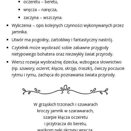
oczeretu – beretu,
wręcza – naręcza,
zaczyna – wszczyna.
Wyliczenia – opis kolejnych czynności wykonywanych przez
jamnika.
Utwór ma pogodny, żartobliwy i fantastyczny nastrój.
Czytelnik może wyobrazić sobie zabawne przygody
nietypowego bohatera oraz niezwykły świat przyrody.
Wiersz rozwija wyobraźnię dziecka, wzbogaca słownictwo
(np.
szuwary, oczeret, kłącza, skrzyp, traszki
), ćwiczy poczucie
rytmu i rymu, zachęca do poznawania świata przyrody.
W grząskich trzcinach i szuwarach
kroczy jamnik w szarawarach,
szarpie kłącza oczeretu
i przytracza do beretu,
ważkom pęki skrzypu wręcza,