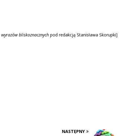
 wyrazów blisk
oznacznych
pod redakcją Stanisława Skorupki]
NASTĘPNY