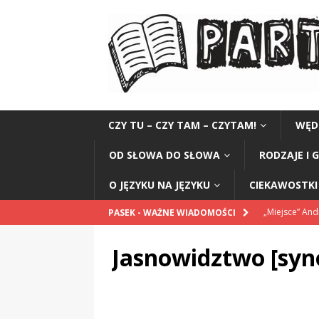
CZY TU – CZY TAM – CZYTAM!
WĘD
OD SŁOWA DO SŁOWA
RODZAJE I 
O JĘZYKU NA JĘZYKU
CIEKAWOSTKI 
„Miejsce” And
PASEK - WAŻNE WIADOMOŚCI
CZYTAM!
Jasnowidztwo [syn
„Grule, pyry,
Świadectwo z
Obiad po po