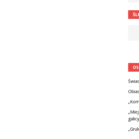
ŚL
114”
CZY TU - CZY TAM - CZYTAM!
OS
Świa
Obia
„Kom
„Miej
galicy
„Grul