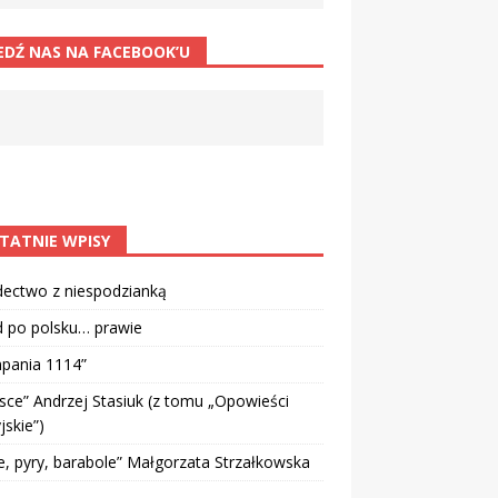
EDŹ NAS NA FACEBOOK’U
TATNIE WPISY
dectwo z niespodzianką
d po polsku… prawie
pania 1114”
sce” Andrzej Stasiuk (z tomu „Opowieści
jskie”)
e, pyry, barabole” Małgorzata Strzałkowska