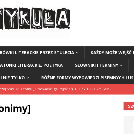
RÓWKI LITERACKIE PRZEZ STULECIA
KAŻDY MOŻE WEJŚĆ 
GATUNKI LITERACKIE, POETYKA
SŁOWNIKI I TERMINY
I NIE TYLKO
RÓŻNE FORMY WYPOWIEDZI PISEMNYCH I U
rzej Stasiuk (z tomu „Opowieści galicyjskie”)
CZY TU - CZY TAM -
onimy]
SZ
 barabole” Małgorzata Strzałkowska
ŁAMAŃCE JĘZYKOWE
 niespodzianką
CIEKAWOSTKI I NIE TYLKO
lsku… prawie
LICZ SIĘ ZE SŁOWAMI, CZYLI MÓW ŁADNIE I