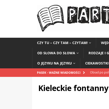
CZY TU – CZY TAM – CZYTAM!
WĘD
OD SŁOWA DO SŁOWA
RODZAJE I 
O JĘZYKU NA JĘZYKU
CIEKAWOSTKI 
Obiad po po
PASEK - WAŻNE WIADOMOŚCI
POPRAWNIE
Kieleckie fontanny
„Kompania 1
„Miejsce” And
CZYTAM!