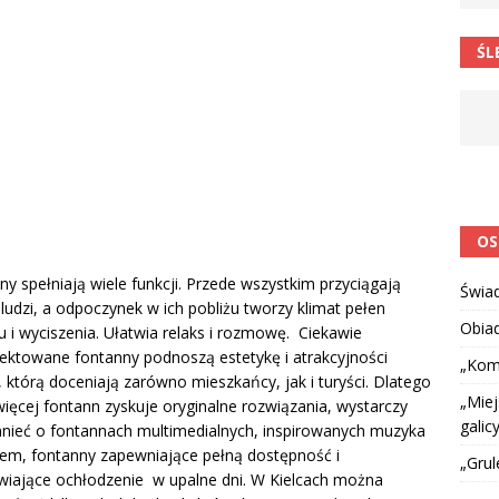
 barabole” Małgorzata Strzałkowska
ŁAMAŃCE JĘZYKOWE
ŚL
 niespodzianką
CIEKAWOSTKI I NIE TYLKO
OS
y spełniają wiele funkcji. Przede wszystkim przyciągają
Świa
ludzi, a odpoczynek w ich pobliżu tworzy klimat pełen
Obia
u i wyciszenia. Ułatwia relaks i rozmowę. Ciekawie
ektowane fontanny podnoszą estetykę i atrakcyjności
„Kom
 którą doceniają zarówno mieszkańcy, jak i turyści. Dlatego
„Miej
więcej fontann zyskuje oryginalne rozwiązania, wystarczy
galicy
ieć o fontannach multimedialnych, inspirowanych muzyka
tłem, fontanny zapewniające pełną dostępność i
„Grul
wiające ochłodzenie w upalne dni. W Kielcach można