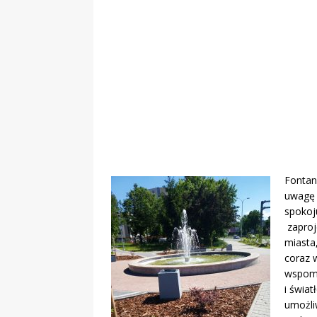
„Grule, pyry,
Świadectwo z
Fontann
uwagę 
spokoj
zaproj
miasta,
coraz 
wspomn
i świa
umożli