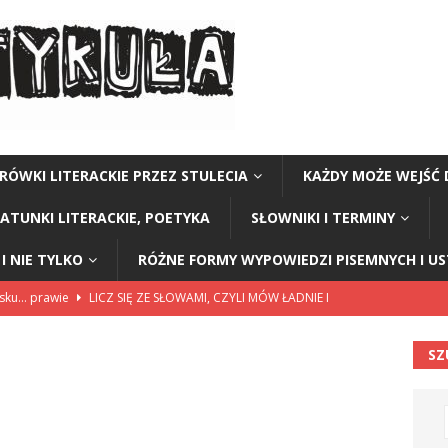
RÓWKI LITERACKIE PRZEZ STULECIA
KAŻDY MOŻE WEJŚĆ 
GATUNKI LITERACKIE, POETYKA
SŁOWNIKI I TERMINY
I NIE TYLKO
RÓŻNE FORMY WYPOWIEDZI PISEMNYCH I U
lsku… prawie
LICZ SIĘ ZE SŁOWAMI, CZYLI MÓW ŁADNIE I
SZ
114”
CZY TU - CZY TAM - CZYTAM!
rzej Stasiuk (z tomu „Opowieści galicyjskie”)
CZY TU - CZY TAM -