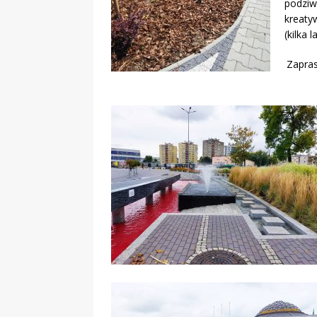
podziwi
kreatyw
(kilka 
Zapras