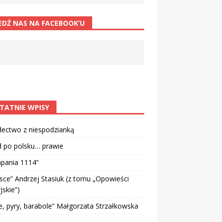
EDŹ NAS NA FACEBOOK’U
TATNIE WPISY
dectwo z niespodzianką
d po polsku… prawie
pania 1114”
sce” Andrzej Stasiuk (z tomu „Opowieści
jskie”)
e, pyry, barabole” Małgorzata Strzałkowska