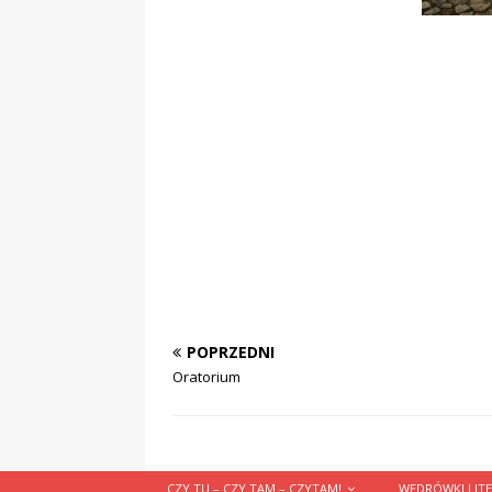
POPRZEDNI
Oratorium
CZY TU – CZY TAM – CZYTAM!
WĘDRÓWKI LITE