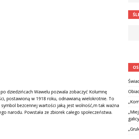
 barabole” Małgorzata Strzałkowska
ŁAMAŃCE JĘZYKOWE
ŚL
 niespodzianką
CIEKAWOSTKI I NIE TYLKO
OS
Świa
Obia
 po dziedzińcach Wawelu pozwala zobaczyć Kolumnę
ci, postawioną w 1918 roku, odnawianą wielokrotnie. To
„Kom
y symbol bezcennej wartości jaką jest wolność,m tak ważna
„Miej
łego narodu. Powstała ze zbiorek całego społeczeństwa.
galicy
„Grul