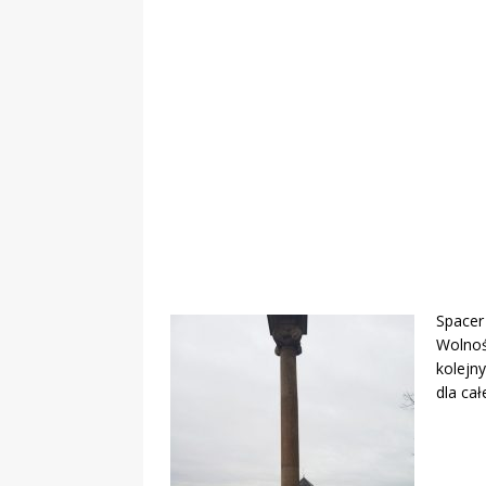
„Grule, pyry,
Świadectwo z
Spacer
Wolnoś
kolejn
dla ca