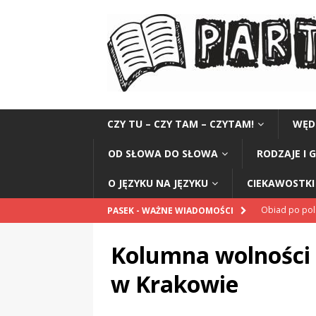
CZY TU – CZY TAM – CZYTAM!
WĘD
OD SŁOWA DO SŁOWA
RODZAJE I 
O JĘZYKU NA JĘZYKU
CIEKAWOSTKI 
Obiad po po
PASEK - WAŻNE WIADOMOŚCI
POPRAWNIE
Kolumna wolności
„Kompania 1
w Krakowie
„Miejsce” And
CZYTAM!