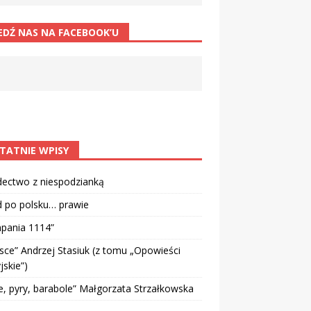
EDŹ NAS NA FACEBOOK’U
TATNIE WPISY
dectwo z niespodzianką
d po polsku… prawie
pania 1114”
sce” Andrzej Stasiuk (z tomu „Opowieści
jskie”)
e, pyry, barabole” Małgorzata Strzałkowska