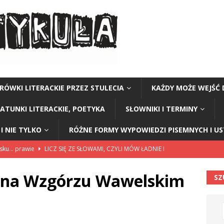
RÓWKI LITERACKIE PRZEZ STULECIA
KAŻDY MOŻE WEJŚĆ 
GATUNKI LITERACKIE, POETYKA
SŁOWNIKI I TERMINY
I NIE TYLKO
RÓŻNE FORMY WYPOWIEDZI PISEMNYCH I U
lsku… prawie
LICZ SIĘ ZE SŁOWAMI, CZYLI MÓW ŁADNIE I
 na Wzgórzu Wawelskim
SZ
114”
CZY TU - CZY TAM - CZYTAM!
rzej Stasiuk (z tomu „Opowieści galicyjskie”)
CZY TU - CZY TAM -