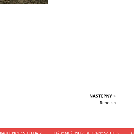
NASTĘPNY
Reneizm
RACKIE PRZEZ STULECIA
KAŻDY MOŻE WEJŚĆ DO KRAINY SZTUKI
O