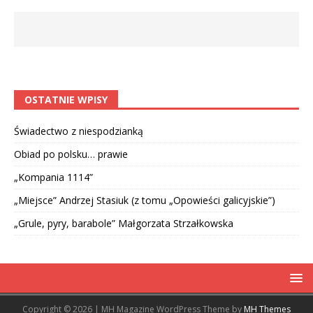
OSTATNIE WPISY
Świadectwo z niespodzianką
Obiad po polsku… prawie
„Kompania 1114”
„Miejsce” Andrzej Stasiuk (z tomu „Opowieści galicyjskie”)
„Grule, pyry, barabole” Małgorzata Strzałkowska
Copyright © 2026 | MH Magazine WordPress Theme by
MH Themes