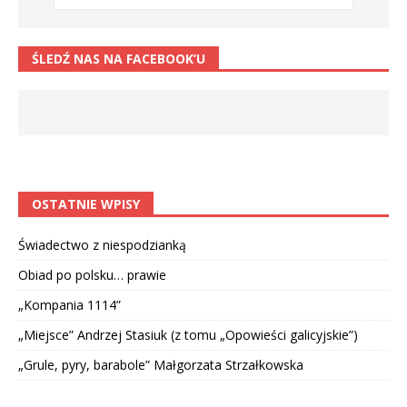
ŚLEDŹ NAS NA FACEBOOK’U
OSTATNIE WPISY
Świadectwo z niespodzianką
Obiad po polsku… prawie
„Kompania 1114”
„Miejsce” Andrzej Stasiuk (z tomu „Opowieści galicyjskie”)
„Grule, pyry, barabole” Małgorzata Strzałkowska