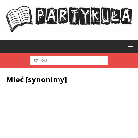
Mieć [synonimy]