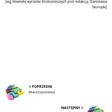
[wg
Słownika wyrazów blisk
oznacznych
pod redakcją Stanisława
Skorupki]
POPRZEDNI
Miara [synonimy]
NASTĘPNY