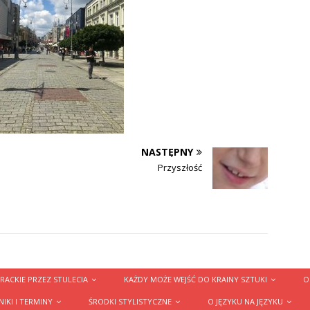
NASTĘPNY
Przyszłość
RACKIE PRZEZ STULECIA
KAŻDY MOŻE WEJŚĆ DO KRAINY SZTUKI
O
IKI I TERMINY
ŚRODKI STYLISTYCZNE
O JĘZYKU NA JĘZYKU