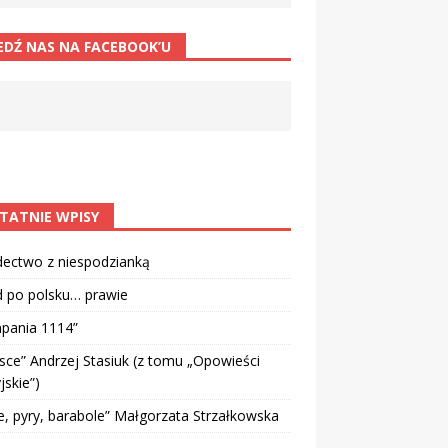
EDŹ NAS NA FACEBOOK’U
TATNIE WPISY
dectwo z niespodzianką
d po polsku… prawie
pania 1114”
sce” Andrzej Stasiuk (z tomu „Opowieści
jskie”)
e, pyry, barabole” Małgorzata Strzałkowska