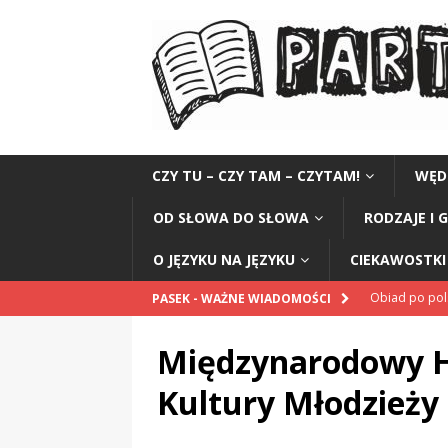
CZY TU – CZY TAM – CZYTAM!
WĘD
OD SŁOWA DO SŁOWA
RODZAJE I 
O JĘZYKU NA JĘZYKU
CIEKAWOSTKI 
Obiad po po
PASEK - WAŻNE WIADOMOŚCI
POPRAWNIE
Międzynarodowy Ha
„Kompania 1
Kultury Młodzieży 
„Miejsce” And
CZYTAM!