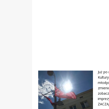
„Grule, pyry,
Świadectwo z
Już po
Kultur
młodyc
zmienio
zobacz
imprez
ZACZĄĆ