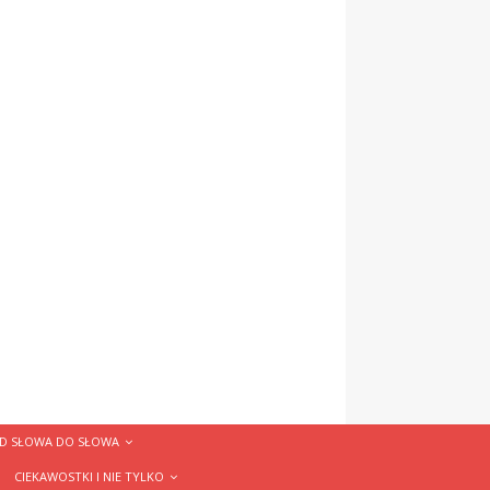
D SŁOWA DO SŁOWA
CIEKAWOSTKI I NIE TYLKO