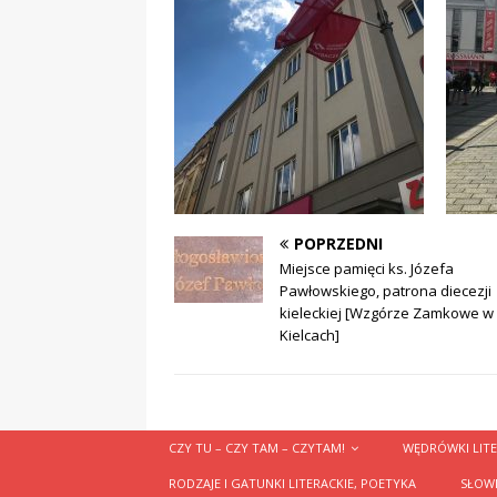
POPRZEDNI
Miejsce pamięci ks. Józefa
Pawłowskiego, patrona diecezji
kieleckiej [Wzgórze Zamkowe w
Kielcach]
CZY TU – CZY TAM – CZYTAM!
WĘDRÓWKI LITE
RODZAJE I GATUNKI LITERACKIE, POETYKA
SŁOWN