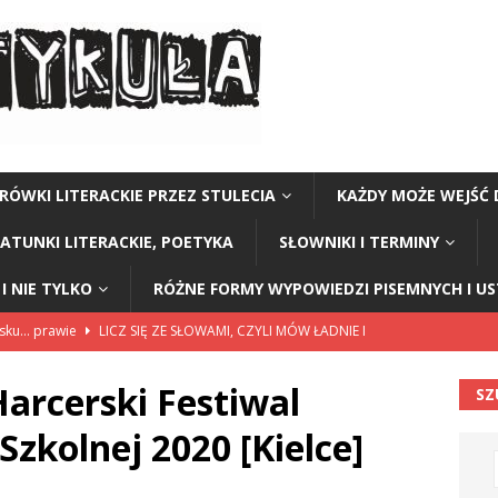
RÓWKI LITERACKIE PRZEZ STULECIA
KAŻDY MOŻE WEJŚĆ 
GATUNKI LITERACKIE, POETYKA
SŁOWNIKI I TERMINY
I NIE TYLKO
RÓŻNE FORMY WYPOWIEDZI PISEMNYCH I U
lsku… prawie
LICZ SIĘ ZE SŁOWAMI, CZYLI MÓW ŁADNIE I
rcerski Festiwal
SZ
114”
CZY TU - CZY TAM - CZYTAM!
Szkolnej 2020 [Kielce]
rzej Stasiuk (z tomu „Opowieści galicyjskie”)
CZY TU - CZY TAM -