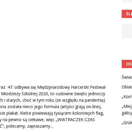
 barabole” Małgorzata Strzałkowska
ŁAMAŃCE JĘZYKOWE
ŚL
 niespodzianką
CIEKAWOSTKI I NIE TYLKO
OS
Świa
Obia
 raz 47. odbywa się Międzynarodowy Harcerski Festiwal
y Młodzieży Szkolnej 2020, to cudowne święto jednoczy
„Kom
h i starych, choć w tym roku (ze względu na pandemię)
„Miej
na została nieco jego formuła (artyści grają on-line),
galicy
cie plakat. Kielce powiewają tysiącem kolorowych flag,
y na pewno są ciekawe, więc „WIATRACZEK CZAS
„Grul
”, polecamy, zapraszamy…