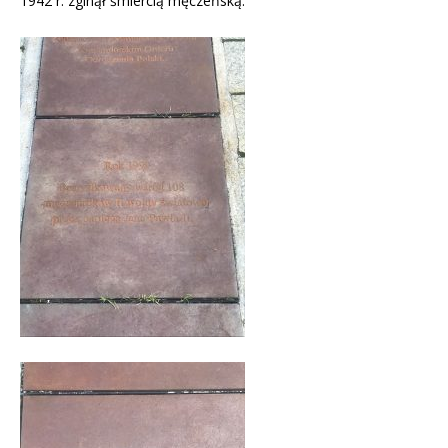
1942 r. zginął śmiercią męczeńską.