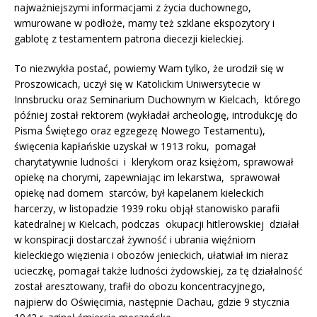
najważniejszymi informacjami z życia duchownego,
wmurowane w podłoże, mamy też szklane ekspozytory i
gablotę z testamentem patrona diecezji kieleckiej.
To niezwykła postać, powiemy Wam tylko, że urodził się w
Proszowicach, uczył się w Katolickim Uniwersytecie w
Innsbrucku oraz Seminarium Duchownym w Kielcach, którego
później został rektorem (wykładał archeologię, introdukcję do
Pisma Świętego oraz egzegezę Nowego Testamentu),
święcenia kapłańskie uzyskał w 1913 roku, pomagał
charytatywnie ludności i klerykom oraz księżom, sprawował
opiekę na chorymi, zapewniając im lekarstwa, sprawował
opiekę nad domem starców, był kapelanem kieleckich
harcerzy, w listopadzie 1939 roku objął stanowisko parafii
katedralnej w Kielcach, podczas okupacji hitlerowskiej działał
w konspiracji dostarczał żywność i ubrania więźniom
kieleckiego więzienia i obozów jenieckich, ułatwiał im nieraz
ucieczkę, pomagał także ludności żydowskiej, za tę działalność
został aresztowany, trafił do obozu koncentracyjnego,
najpierw do Oświęcimia, następnie Dachau, gdzie 9 stycznia