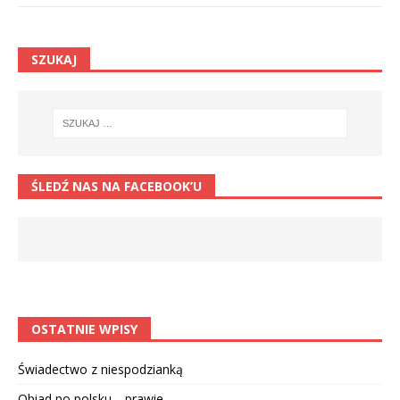
SZUKAJ
ŚLEDŹ NAS NA FACEBOOK’U
OSTATNIE WPISY
Świadectwo z niespodzianką
Obiad po polsku… prawie