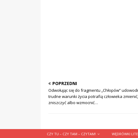
POPRZEDNI
Odwołując się do fragmentu „Chłopów” udowodni
trudne warunki życia potrafią człowieka zmienić
zniszczyć albo wzmocnić…
CZY TU – CZY TAM – CZYTAM!
WĘDRÓWKI LITE