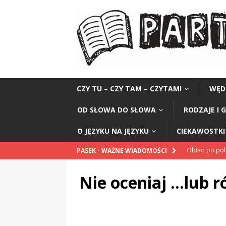
CZY TU – CZY TAM – CZYTAM!
WĘD
OD SŁOWA DO SŁOWA
RODZAJE I 
O JĘZYKU NA JĘZYKU
CIEKAWOSTKI 
Obiad po po
PASEK - WAŻNE WIADOMOŚCI
POPRAWNIE
Nie oceniaj …lub r
„Kompania 1
„Miejsce” And
CZYTAM!