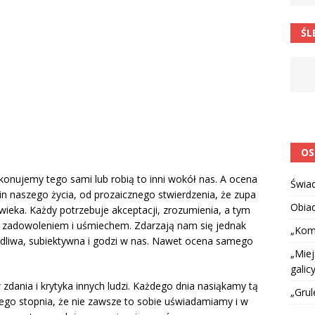
 barabole” Małgorzata Strzałkowska
ŁAMAŃCE JĘZYKOWE
ŚL
 niespodzianką
CIEKAWOSTKI I NIE TYLKO
OS
konujemy tego sami lub robią to inni wokół nas. A ocena
Świa
in naszego życia, od prozaicznego stwierdzenia, że zupa
Obia
wieka. Każdy potrzebuje akceptacji, zrozumienia, a tym
 zadowoleniem i uśmiechem. Zdarzają nam się jednak
„Kom
iedliwa, subiektywna i godzi w nas. Nawet ocena samego
„Miej
galicy
dania i krytyka innych ludzi. Każdego dnia nasiąkamy tą
„Grul
ego stopnia, że nie zawsze to sobie uświadamiamy i w