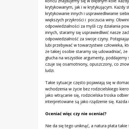
końcu znajdujemy się w błędnym kole: każd
krytykowanym, jak i w krytykującym. Każdy s
krytykowanie innych i usprawiedliwianie sie
większych przykrości i poczucia winy. Obwini
odpowiedzialności za myśli czy działania p
innych, staramy się usprawiedliwić nasze z
odpowiedzialność za swoje czyny. Potępiające 
lubi przebywać w towarzystwie człowieka, któ
że takiej osobie staramy się udowadniać, że
głucha na wszystkie argumenty, poddajemy s
czuje się osamotniony, opuszczony, co zno
ludzi.
Takie sytuacje często pojawiają się w domac
wchodzenia w życie bez rodzicielskiego kier
jako wtrącanie się, rodzicielska troska odbie
interpretowane są jako rządzenie się. Każd
Oceniać więc czy nie oceniać?
Nie da się tego uniknąć, a natura płata takie