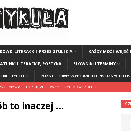
RÓWKI LITERACKIE PRZEZ STULECIA
KAŻDY MOŻE WEJŚĆ 
GATUNKI LITERACKIE, POETYKA
SŁOWNIKI I TERMINY
I NIE TYLKO
RÓŻNE FORMY WYPOWIEDZI PISEMNYCH I U
lsku… prawie
LICZ SIĘ ZE SŁOWAMI, CZYLI MÓW ŁADNIE I
ób to inaczej …
SZ
114”
CZY TU - CZY TAM - CZYTAM!
rzej Stasiuk (z tomu „Opowieści galicyjskie”)
CZY TU - CZY TAM -