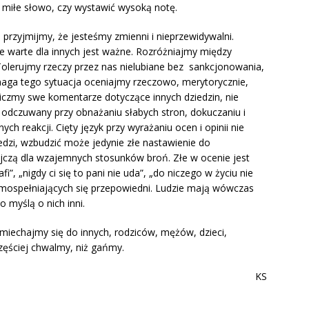
ć miłe słowo, czy wystawić wysoką notę.
i, przyjmijmy, że jesteśmy zmienni i nieprzewidywalni.
nie warte dla innych jest ważne. Rozróżniajmy między
olerujmy rzeczy przez nas nielubiane bez sankcjonowania,
aga tego sytuacja oceniajmy rzeczowo, merytorycznie,
iczmy swe komentarze dotyczące innych dziedzin, nie
 odczuwany przy obnażaniu słabych stron, dokuczaniu i
ch reakcji. Cięty język przy wyrażaniu ocen i opinii nie
edzi, wzbudzić może jedynie złe nastawienie do
ójczą dla wzajemnych stosunków broń. Złe w ocenie jest
fi”, „nigdy ci się to pani nie uda”, „do niczego w życiu nie
samospełniających się przepowiedni. Ludzie mają wówczas
 myślą o nich inni.
iechajmy się do innych, rodziców, mężów, dzieci,
zęściej chwalmy, niż gańmy.
KS