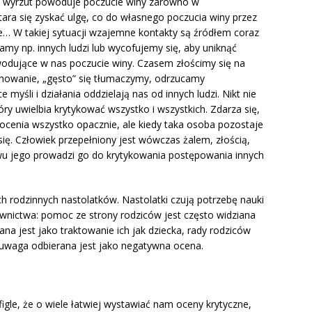
y wyrzut powoduje poczucie winy zarówno w
tara się zyskać ulgę, co do własnego poczucia winy przez
bie… W takiej sytuacji wzajemne kontakty są źródłem coraz
amy np. innych ludzi lub wycofujemy się, aby uniknąć
owodujące w nas poczucie winy. Czasem złościmy się na
achowanie, „gęsto” się tłumaczymy, odrzucamy
myśli i działania oddzielają nas od innych ludzi. Nikt nie
ry uwielbia krytykować wszystko i wszystkich. Zdarza się,
 ocenia wszystko opacznie, ale kiedy taka osoba pozostaje
ię. Człowiek przepełniony jest wówczas żalem, złością,
wu jego prowadzi go do krytykowania postępowania innych
h rodzinnych nastolatków. Nastolatki czują potrzebę nauki
ownictwa: pomoc ze strony rodziców jest często widziana
rana jest jako traktowanie ich jak dziecka, rady rodziców
a uwaga odbierana jest jako negatywna ocena.
 figle, że o wiele łatwiej wystawiać nam oceny krytyczne,