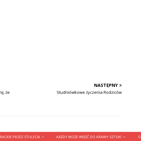
NASTĘPNY
j, że
Studniówkowe życzenia Rodziców
,
RACKIE PRZEZ STULECIA
KAŻDY MOŻE WEJŚĆ DO KRAINY SZTUKI
O