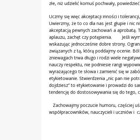
złe, niż udzielić komuś pochwały, powiedzie
Uczmy się więc akceptacji inności i tolerancj
Uwierzmy, że to co dla nas jest głupie i nic 
akceptacją pewnych zachowań a aprobatą. T
aplauzu, zachęt czy potępienia. Jeśli wym
wskazując jednocześnie dobre strony. Ogran
związanych z tą, którą poddajmy ocenie. Ból
zniewagach trwa długo i rodzi wiele negatywny
nauczy respektu, nie podniesie rangi wypowi
wyrażającego te słowa i zamienić się w zab
etykietowanie. Stwierdzenia „nic pan nie potra
dojdziesz” to etykietowanie i prowadzi do 
tendencję do dostosowywania się do tego, co
Zachowajmy poczucie humoru, częściej uśm
współpracowników, nauczycieli i uczniów i c