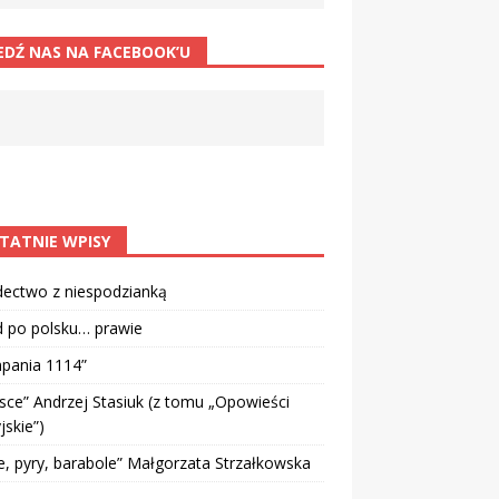
EDŹ NAS NA FACEBOOK’U
TATNIE WPISY
dectwo z niespodzianką
d po polsku… prawie
pania 1114”
sce” Andrzej Stasiuk (z tomu „Opowieści
jskie”)
e, pyry, barabole” Małgorzata Strzałkowska