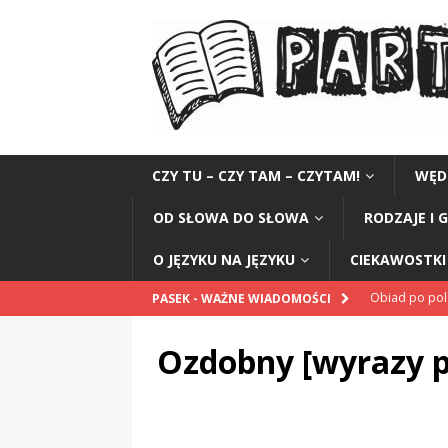
CZY TU – CZY TAM – CZYTAM!
WĘD
OD SŁOWA DO SŁOWA
RODZAJE I 
O JĘZYKU NA JĘZYKU
CIEKAWOSTKI 
Obiad po po
PASEK - WAŻNE WIADOMOŚCI
POPRAWNIE
Ozdobny [wyrazy 
„Kompania 1
„Miejsce” And
CZYTAM!