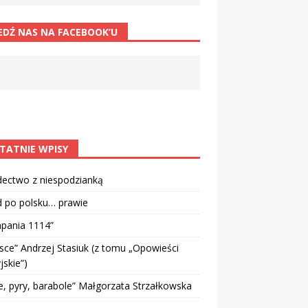
EDŹ NAS NA FACEBOOK’U
TATNIE WPISY
dectwo z niespodzianką
d po polsku… prawie
pania 1114”
sce” Andrzej Stasiuk (z tomu „Opowieści
jskie”)
e, pyry, barabole” Małgorzata Strzałkowska