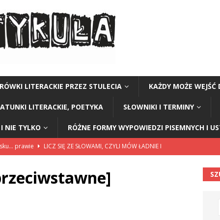
RÓWKI LITERACKIE PRZEZ STULECIA
KAŻDY MOŻE WEJŚĆ 
GATUNKI LITERACKIE, POETYKA
SŁOWNIKI I TERMINY
I NIE TYLKO
RÓŻNE FORMY WYPOWIEDZI PISEMNYCH I U
lsku… prawie
LICZ SIĘ ZE SŁOWAMI, CZYLI MÓW ŁADNIE I
przeciwstawne]
SZ
114”
CZY TU - CZY TAM - CZYTAM!
rzej Stasiuk (z tomu „Opowieści galicyjskie”)
CZY TU - CZY TAM -