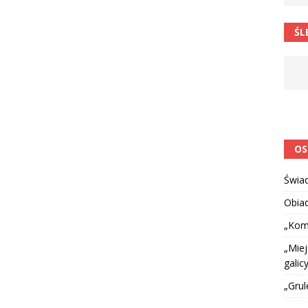
 barabole” Małgorzata Strzałkowska
ŁAMAŃCE JĘZYKOWE
ŚL
 niespodzianką
CIEKAWOSTKI I NIE TYLKO
OS
Świa
Obia
„Kom
„Miej
galicy
„Grul