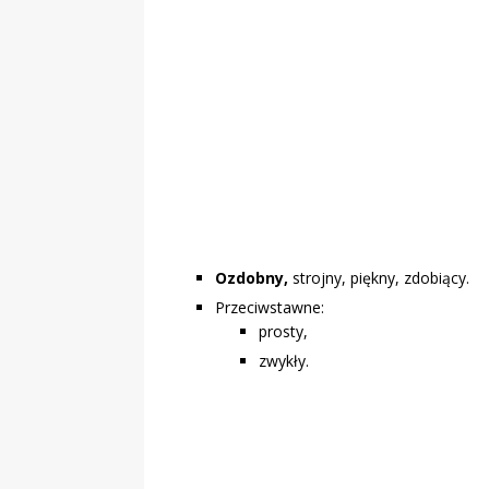
„Grule, pyry,
Świadectwo z
Ozdobny,
strojny, piękny, zdobiący.
Przeciwstawne:
prosty,
zwykły.