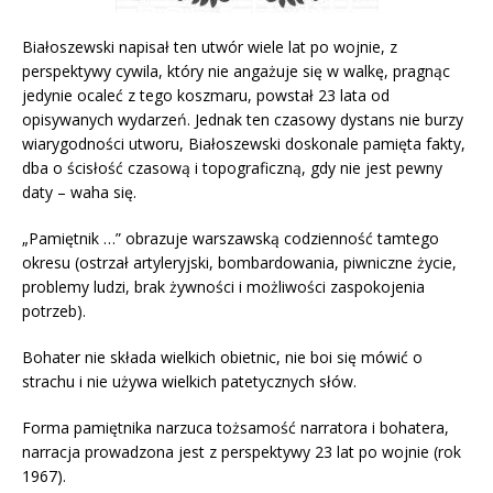
Białoszewski napisał ten utwór wiele lat po wojnie, z
perspektywy cywila, który nie angażuje się w walkę, pragnąc
jedynie ocaleć z tego koszmaru, powstał 23 lata od
opisywanych wydarzeń. Jednak ten czasowy dystans nie burzy
wiarygodności utworu, Białoszewski doskonale pamięta fakty,
dba o ścisłość czasową i topograficzną, gdy nie jest pewny
daty – waha się.
„Pamiętnik …” obrazuje warszawską codzienność tamtego
okresu (ostrzał artyleryjski, bombardowania, piwniczne życie,
problemy ludzi, brak żywności i możliwości zaspokojenia
potrzeb).
Bohater nie składa wielkich obietnic, nie boi się mówić o
strachu i nie używa wielkich patetycznych słów.
Forma pamiętnika narzuca tożsamość narratora i bohatera,
narracja prowadzona jest z perspektywy 23 lat po wojnie (rok
1967).