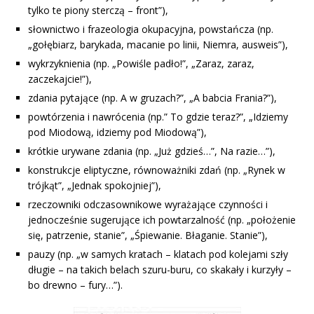
tylko te piony sterczą – front”),
słownictwo i frazeologia okupacyjna, powstańcza (np.
„gołębiarz, barykada, macanie po linii, Niemra, ausweis”),
wykrzyknienia (np. „Powiśle padło!”, „Zaraz, zaraz,
zaczekajcie!”),
zdania pytające (np. A w gruzach?”, „A babcia Frania?”),
powtórzenia i nawrócenia (np.” To gdzie teraz?”, „Idziemy
pod Miodową, idziemy pod Miodową”),
krótkie urywane zdania (np. „Już gdzieś…”, Na razie…”),
konstrukcje eliptyczne, równoważniki zdań (np. „Rynek w
trójkąt”, „Jednak spokojniej”),
rzeczowniki odczasownikowe wyrażające czynności i
jednocześnie sugerujące ich powtarzalność (np. „położenie
się, patrzenie, stanie”, „Śpiewanie. Błaganie. Stanie”),
pauzy (np. „w samych kratach – klatach pod kolejami szły
długie – na takich belach szuru-buru, co skakały i kurzyły –
bo drewno – fury…”).