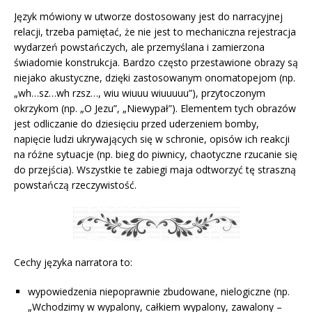
Język mówiony w utworze dostosowany jest do narracyjnej
relacji, trzeba pamiętać, że nie jest to mechaniczna rejestracja
wydarzeń powstańczych, ale przemyślana i zamierzona
świadomie konstrukcja. Bardzo często przestawione obrazy są
niejako akustyczne, dzięki zastosowanym onomatopejom (np.
„wh…sz…wh rzsz…, wiu wiuuu wiuuuuu”), przytoczonym
okrzykom (np. „O Jezu”, „Niewypał”). Elementem tych obrazów
jest odliczanie do dziesięciu przed uderzeniem bomby,
napięcie ludzi ukrywających się w schronie, opisów ich reakcji
na różne sytuacje (np. bieg do piwnicy, chaotyczne rzucanie się
do przejścia). Wszystkie te zabiegi maja odtworzyć tę straszną
powstańczą rzeczywistość.
Cechy języka narratora to:
wypowiedzenia niepoprawnie zbudowane, nielogiczne (np.
„Wchodzimy w wypalony, całkiem wypalony, zawalony –