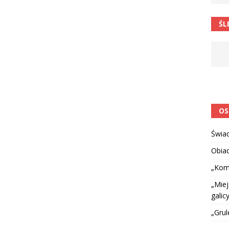
 barabole” Małgorzata Strzałkowska
ŁAMAŃCE JĘZYKOWE
ŚL
 niespodzianką
CIEKAWOSTKI I NIE TYLKO
OS
Świa
Obia
„Kom
„Miej
galicy
„Grul