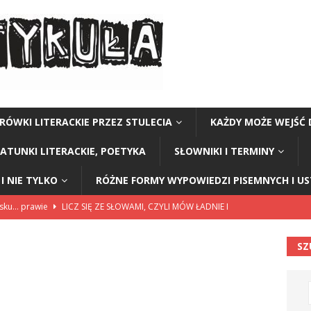
RÓWKI LITERACKIE PRZEZ STULECIA
KAŻDY MOŻE WEJŚĆ 
GATUNKI LITERACKIE, POETYKA
SŁOWNIKI I TERMINY
I NIE TYLKO
RÓŻNE FORMY WYPOWIEDZI PISEMNYCH I U
lsku… prawie
LICZ SIĘ ZE SŁOWAMI, CZYLI MÓW ŁADNIE I
SZ
114”
CZY TU - CZY TAM - CZYTAM!
rzej Stasiuk (z tomu „Opowieści galicyjskie”)
CZY TU - CZY TAM -