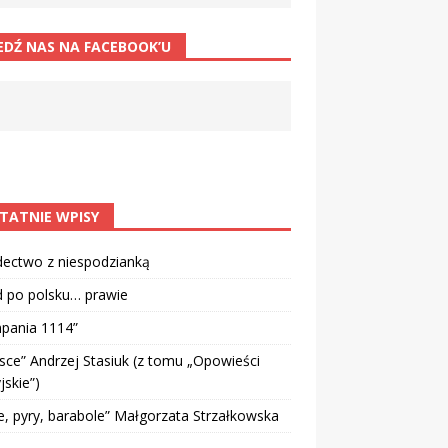
EDŹ NAS NA FACEBOOK’U
TATNIE WPISY
dectwo z niespodzianką
d po polsku… prawie
pania 1114”
sce” Andrzej Stasiuk (z tomu „Opowieści
jskie”)
e, pyry, barabole” Małgorzata Strzałkowska