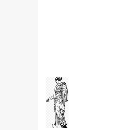
„Grule, pyry,
Świadectwo z