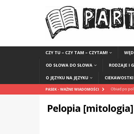
CZY TU – CZY TAM – CZYTAM!
WĘD
OD SŁOWA DO SŁOWA
RODZAJE I 
O JĘZYKU NA JĘZYKU
CIEKAWOSTKI 
Obiad po po
PASEK - WAŻNE WIADOMOŚCI
POPRAWNIE
Pelopia [mitologia]
„Kompania 1
„Miejsce” And
CZYTAM!