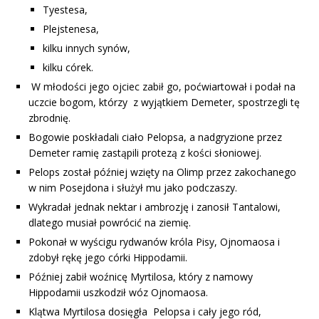
Tyestesa,
Plejstenesa,
kilku innych synów,
kilku córek.
W młodości jego ojciec zabił go, poćwiartował i podał na
uczcie bogom, którzy z wyjątkiem Demeter, spostrzegli tę
zbrodnię.
Bogowie poskładali ciało Pelopsa, a nadgryzione przez
Demeter ramię zastąpili protezą z kości słoniowej.
Pelops został później wzięty na Olimp przez zakochanego
w nim Posejdona i służył mu jako podczaszy.
Wykradał jednak nektar i ambrozję i zanosił Tantalowi,
dlatego musiał powrócić na ziemię.
Pokonał w wyścigu rydwanów króla Pisy, Ojnomaosa i
zdobył rękę jego córki Hippodamii.
Później zabił woźnicę Myrtilosa, który z namowy
Hippodamii uszkodził wóz Ojnomaosa.
Klątwa Myrtilosa dosięgła Pelopsa i cały jego ród,