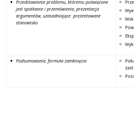
Przedstawienie problemu, któremu poświęcone
Przedst
jest spotkanie i przemówienie, prezentacja
Wyeksp
argumentów, uzasadniające prezentowane
Wskazu
stanowisko
Powołuj
Eksponu
Wykorz
Podsumowanie, formuła zamknięcia
Pokaż 
zastoso
Pożegna