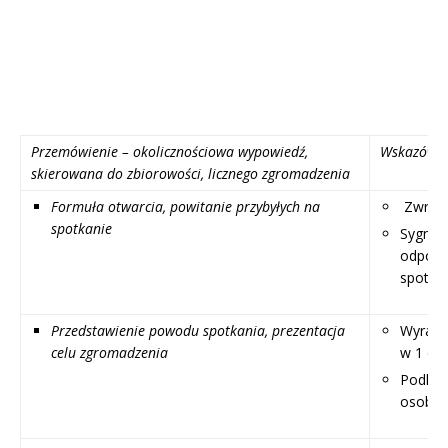
Przemówienie – okolicznościowa wypowiedź,
Wskazówki
skierowana do zbiorowości, licznego zgromadzenia
Formuła otwarcia, powitanie przybyłych na
Zwraca
spotkanie
Sygnali
odpowie
spotka
Przedstawienie powodu spotkania, prezentacja
Wyraź w
celu zgromadzenia
w 1 oso
Podkreś
osobow