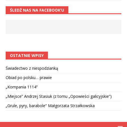
ŚLEDŹ NAS NA FACEBOOK’U
OSTATNIE WPISY
Świadectwo z niespodzianką
Obiad po polsku… prawie
„Kompania 1114”
„Miejsce” Andrzej Stasiuk (z tomu „Opowieści galicyjskie”)
„Grule, pyry, barabole” Małgorzata Strzałkowska