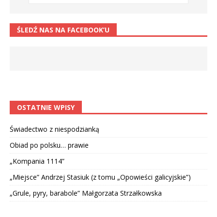
ŚLEDŹ NAS NA FACEBOOK’U
OSTATNIE WPISY
Świadectwo z niespodzianką
Obiad po polsku… prawie
„Kompania 1114”
„Miejsce” Andrzej Stasiuk (z tomu „Opowieści galicyjskie”)
„Grule, pyry, barabole” Małgorzata Strzałkowska