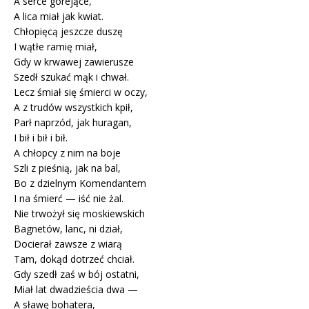
A serce gorejące,
A lica miał jak kwiat.
Chłopięcą jeszcze duszę
I wątłe ramię miał,
Gdy w krwawej zawierusze
Szedł szukać mąk i chwał.
Lecz śmiał się śmierci w oczy,
A z trudów wszystkich kpił,
Parł naprzód, jak huragan,
I bił i bił i bił.
A chłopcy z nim na boje
Szli z pieśnią, jak na bal,
Bo z dzielnym Komendantem
I na śmierć — iść nie żal.
Nie trwożył się moskiewskich
Bagnetów, lanc, ni dział,
Docierał zawsze z wiarą
Tam, dokąd dotrzeć chciał.
Gdy szedł zaś w bój ostatni,
Miał lat dwadzieścia dwa —
A sławę bohatera,