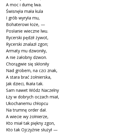
A moc i dumę lwa.
Świsnęła mała kula
I grób wyryła mu,
Bohaterowi łoże, —
Posłanie wieczne lwu.
Rycerski pędził żywot,
Rycerski znalazł zgon;
Armaty mu dzwoniły,
A nie żałobny dzwon.
Chorągwie się skłoniły
Nad grobem, na czci znak,
A stara brać żołnierska,
Jak dzieci, łkała tak.
Sam nawet Wódz Naczelny
Łzy w dobrych oczach miał,
Ukochanemu chłopcu
Na trumnę order dał.
A wiecie wy żołnierze,
Kto miał tak piękny zgon,
Kto tak Ojczyźnie służył —