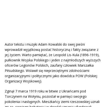
Autor tekstu i muzyki Adam Kowalski do swej pieśni
wprowadził wyjątkową postać historyczną i fakty związane z
jej życiem. Warto pamiętać, że Leopold Lis-Kula (1896-1919),
pułkownik Wojska Polskiego i jeden z najmłodszych wyższych
oficerów Legionów Polskich, zaufany człowiek Marszałka
Piłsudskiego. Wsławił się nieprzeciętnymi zdolnościami
organizacyjnymi i politycznymi jako dowódca POW (Polskiej
Organizacji Wojskowej).
Zginął 7 marca 1919 roku w bitwie z Ukraińcami pod
Torczynem na Wołyniu, pozostał w pamięci swojego
pokolenia i następnych. Mieszkańcy ziemi rzeszowskiej uznali
go za swojego bohatera i w dowód uznania ufundowali