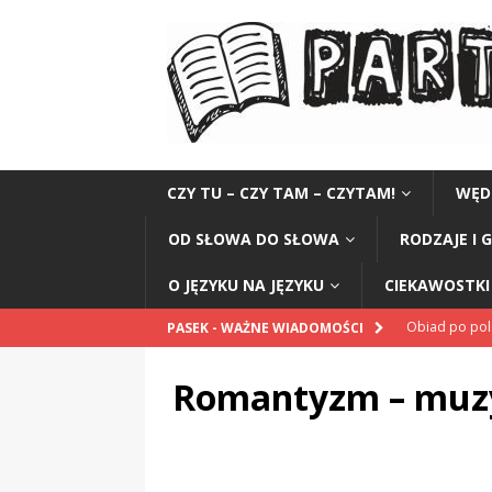
CZY TU – CZY TAM – CZYTAM!
WĘD
OD SŁOWA DO SŁOWA
RODZAJE I 
O JĘZYKU NA JĘZYKU
CIEKAWOSTKI 
Obiad po po
PASEK - WAŻNE WIADOMOŚCI
POPRAWNIE
Romantyzm – muz
„Kompania 1
„Miejsce” And
CZYTAM!