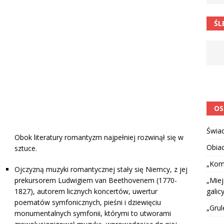
 barabole” Małgorzata Strzałkowska
ŁAMAŃCE JĘZYKOWE
ŚL
 niespodzianką
CIEKAWOSTKI I NIE TYLKO
OS
Świa
Obok literatury romantyzm najpełniej rozwinął się w
Obia
sztuce.
„Kom
Ojczyzną muzyki romantycznej stały się Niemcy, z jej
„Miej
prekursorem Ludwigiem van Beethovenem (1770-
galicy
1827), autorem licznych koncertów, uwertur
poematów symfonicznych, pieśni i dziewięciu
„Grul
monumentalnych symfonii, którymi to utworami