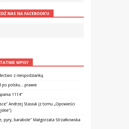
EDŹ NAS NA FACEBOOK’U
TATNIE WPISY
dectwo z niespodzianką
d po polsku… prawie
pania 1114”
sce” Andrzej Stasiuk (z tomu „Opowieści
jskie”)
e, pyry, barabole” Małgorzata Strzałkowska