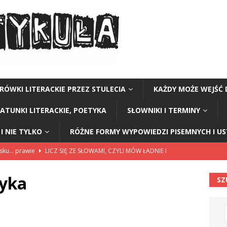
RÓWKI LITERACKIE PRZEZ STULECIA
KAŻDY MOŻE WEJŚĆ 
GATUNKI LITERACKIE, POETYKA
SŁOWNIKI I TERMINY
I NIE TYLKO
RÓŻNE FORMY WYPOWIEDZI PISEMNYCH I U
lsku… prawie
LICZ SIĘ ZE SŁOWAMI, CZYLI MÓW ŁADNIE I
yka
SZ
114”
CZY TU - CZY TAM - CZYTAM!
rzej Stasiuk (z tomu „Opowieści galicyjskie”)
CZY TU - CZY TAM -