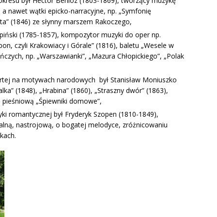
kresu był Hector Berlioz (1803-1869), tworzący muzykę
, a nawet wątki epicko-narracyjne, np. „Symfonię
usta” (1846) ze słynny marszem Rakoczego,
piński (1785-1857), kompozytor muzyki do oper np.
on, czyli Krakowiacy i Górale” (1816), baletu „Wesele w
ańczych, np. „Warszawianki”, „Mazura Chłopickiego”, „Polak
artej na motywach narodowych był Stanisław Moniuszko
Halka” (1848), „Hrabina” (1860), „Straszny dwór” (1863),
ę pieśniową „Śpiewniki domowe”,
yki romantycznej był Fryderyk Szopen (1810-1849),
ną, nastrojową, o bogatej melodyce, zróżnicowaniu
kach.