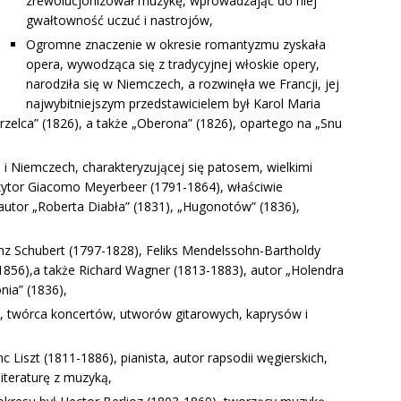
zrewolucjonizował muzykę, wprowadzając do niej
gwałtowność uczuć i nastrojów,
Ogromne znaczenie w okresie romantyzmu zyskała
opera, wywodząca się z tradycyjnej włoskie opery,
narodziła się w Niemczech, a rozwinęła we Francji, jej
najwybitniejszym przedstawicielem był Karol Maria
zelca” (1826), a także „Oberona” (1826), opartego na „Snu
i i Niemczech, charakteryzującej się patosem, wielkimi
zytor Giacomo Meyerbeer (1791-1864), właściwie
autor „Roberta Diabła” (1831), „Hugonotów” (1836),
ranz Schubert (1797-1828), Feliks Mendelssohn-Bartholdy
856),a także Richard Wagner (1813-1883), autor „Holendra
nia” (1836),
, twórca koncertów, utworów gitarowych, kaprysów i
 Liszt (1811-1886), pianista, autor rapsodii węgierskich,
teraturę z muzyką,