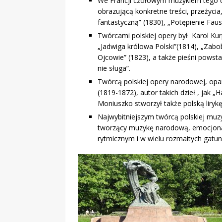
We Francji czołowym muzykiem tego o
obrazującą konkretne treści, przeżycia
fantastyczną” (1830), „Potępienie Fa
Twórcami polskiej opery był Karol Kur
„Jadwiga królowa Polski”(1814), „Zabob
Ojcowie” (1823), a także pieśni powst
nie sługa”.
Twórcą polskiej opery narodowej, op
(1819-1872), autor takich dzieł , jak „
Moniuszko stworzył także polską liryk
Najwybitniejszym twórcą polskiej muz
tworzący muzykę narodową, emocjonal
rytmicznym i w wielu rozmaitych gatun