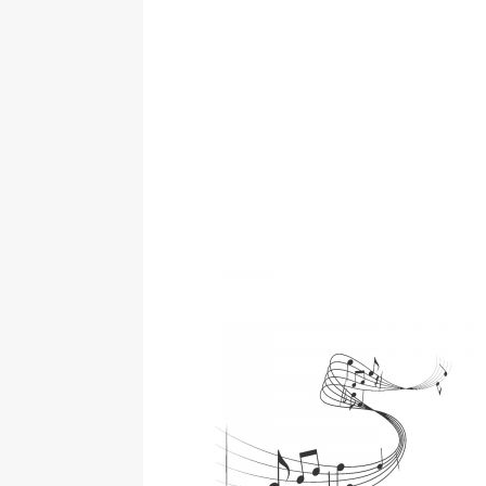
„Grule, pyry,
Świadectwo z