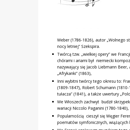
Weber (1786-1826), autor „Wolnego str
nocy letniej” Szekspira.
Twórcą tzw. „wielkiej opery” we Francj
chórami i ariami był niemiecki kompo
nazywający się Jacob Liebmann Beer, 
„Afrykanki” (1863),
Inni wybitni twórcy tego okresu to: F
(1809-1847), Robert Schumann (1810-1
tułacza” (1841), a także uwertury „Polo
We Włoszech zachwyt budził skrzypek
wariacji Niccolo Paganini (1780-1840),
Popularnością cieszył się Węgier Ferenc
poematów symfonicznych, wiążących li