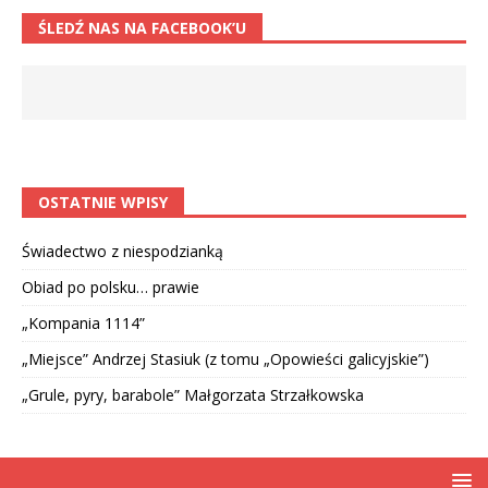
ŚLEDŹ NAS NA FACEBOOK’U
OSTATNIE WPISY
Świadectwo z niespodzianką
Obiad po polsku… prawie
„Kompania 1114”
„Miejsce” Andrzej Stasiuk (z tomu „Opowieści galicyjskie”)
„Grule, pyry, barabole” Małgorzata Strzałkowska