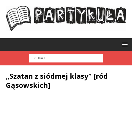
„Szatan z siódmej klasy” [ród
Gąsowskich]