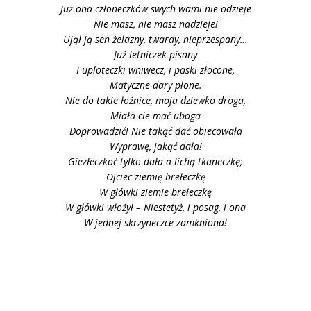
Już ona członeczków swych wami nie odzieje
Nie masz, nie masz nadzieje!
Ujął ją sen żelazny, twardy, nieprzespany…
Już letniczek pisany
I uploteczki wniwecz, i paski złocone,
Matyczne dary płone.
Nie do takie łożnice, moja dziewko droga,
Miała cie mać uboga
Doprowadzić! Nie takąć dać obiecowała
Wyprawę, jakąć dała!
Giezłeczkoć tylko dała a lichą tkaneczkę;
Ojciec ziemię brełeczkę
W główki ziemie brełeczkę
W główki włożył – Niestetyż, i posag, i ona
W jednej skrzyneczce zamkniona!