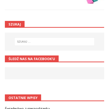
SZUKAJ
ŚLEDŹ NAS NA FACEBOOK’U
OSTATNIE WPISY
Świadectwo z niespodzianką