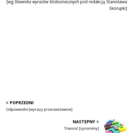
[wg
Słownika wyrazów blisk
oznacznych
pod redakcją Stanisława
Skorupki]
POPRZEDNI
Odpowiedni [wyrazy przeciwstawne]
NASTĘPNY
Trwonić [synonimy]