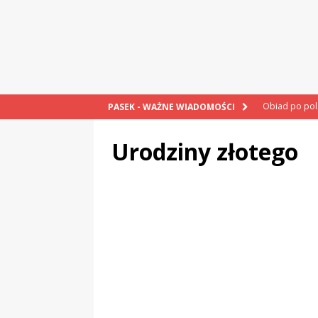
Obiad po po
PASEK - WAŻNE WIADOMOŚCI
POPRAWNIE
Urodziny złotego
„Kompania 1
„Miejsce” And
CZYTAM!
„Grule, pyry,
Świadectwo z