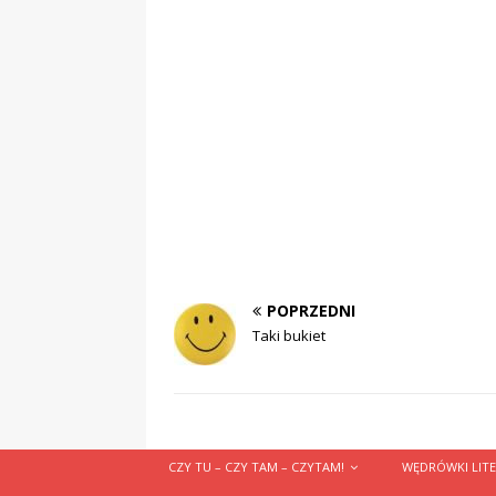
POPRZEDNI
Taki bukiet
CZY TU – CZY TAM – CZYTAM!
WĘDRÓWKI LITE