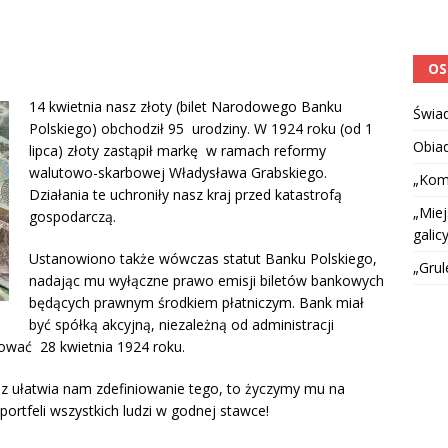
OS
14 kwietnia nasz złoty (bilet Narodowego Banku
Świa
Polskiego) obchodził 95 urodziny. W 1924 roku (od 1
Obia
lipca) złoty zastąpił markę w ramach reformy
walutowo-skarbowej Władysława Grabskiego.
„Kom
Działania te uchroniły nasz kraj przed katastrofą
„Miej
gospodarczą.
galicy
Ustanowiono także wówczas statut Banku Polskiego,
„Grul
nadając mu wyłączne prawo emisji biletów bankowych
będących prawnym środkiem płatniczym. Bank miał
być spółką akcyjną, niezależną od administracji
ować 28 kwietnia 1924 roku.
z ułatwia nam zdefiniowanie tego, to życzymy mu na
portfeli wszystkich ludzi w godnej stawce!