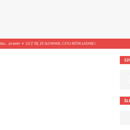
lsku… prawie
LICZ SIĘ ZE SŁOWAMI, CZYLI MÓW ŁADNIE I
SZ
114”
CZY TU - CZY TAM - CZYTAM!
rzej Stasiuk (z tomu „Opowieści galicyjskie”)
CZY TU - CZY TAM -
 barabole” Małgorzata Strzałkowska
ŁAMAŃCE JĘZYKOWE
ŚL
 niespodzianką
CIEKAWOSTKI I NIE TYLKO