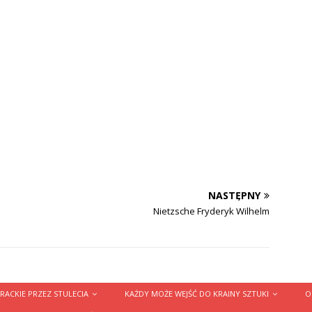
NASTĘPNY
Nietzsche Fryderyk Wilhelm
RACKIE PRZEZ STULECIA
KAŻDY MOŻE WEJŚĆ DO KRAINY SZTUKI
O