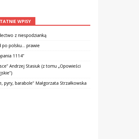
TATNIE WPISY
dectwo z niespodzianką
d po polsku… prawie
pania 1114”
sce” Andrzej Stasiuk (z tomu „Opowieści
jskie”)
e, pyry, barabole” Małgorzata Strzałkowska