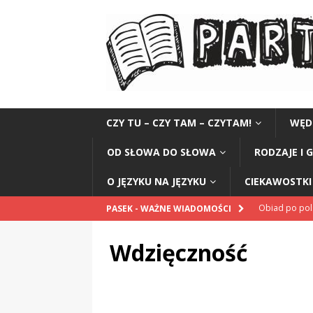
CZY TU – CZY TAM – CZYTAM!
WĘD
OD SŁOWA DO SŁOWA
RODZAJE I 
O JĘZYKU NA JĘZYKU
CIEKAWOSTKI 
Obiad po po
PASEK - WAŻNE WIADOMOŚCI
POPRAWNIE
Wdzięczność
„Kompania 1
„Miejsce” And
CZYTAM!