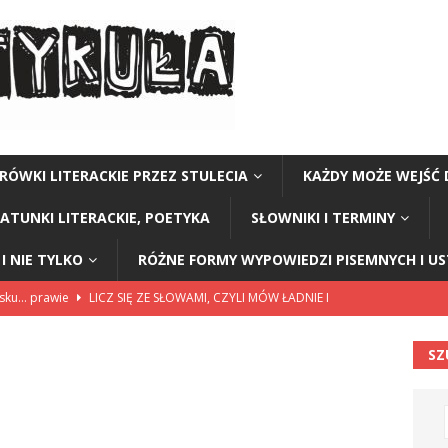
RÓWKI LITERACKIE PRZEZ STULECIA
KAŻDY MOŻE WEJŚĆ 
GATUNKI LITERACKIE, POETYKA
SŁOWNIKI I TERMINY
I NIE TYLKO
RÓŻNE FORMY WYPOWIEDZI PISEMNYCH I U
lsku… prawie
LICZ SIĘ ZE SŁOWAMI, CZYLI MÓW ŁADNIE I
SZ
114”
CZY TU - CZY TAM - CZYTAM!
rzej Stasiuk (z tomu „Opowieści galicyjskie”)
CZY TU - CZY TAM -