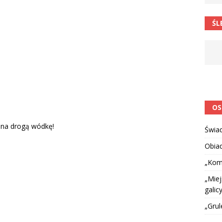
 barabole” Małgorzata Strzałkowska
ŁAMAŃCE JĘZYKOWE
ŚL
 niespodzianką
CIEKAWOSTKI I NIE TYLKO
OS
o na drogą wódkę!
Świa
Obia
„Kom
„Miej
galicy
„Grul