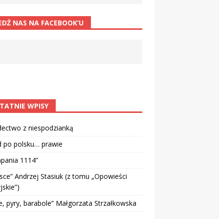
EDŹ NAS NA FACEBOOK’U
TATNIE WPISY
dectwo z niespodzianką
d po polsku… prawie
pania 1114”
sce” Andrzej Stasiuk (z tomu „Opowieści
jskie”)
e, pyry, barabole” Małgorzata Strzałkowska