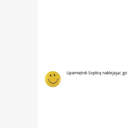
„Grule, pyry,
Świadectwo z
Upamiętnili Soplicę naklejając g