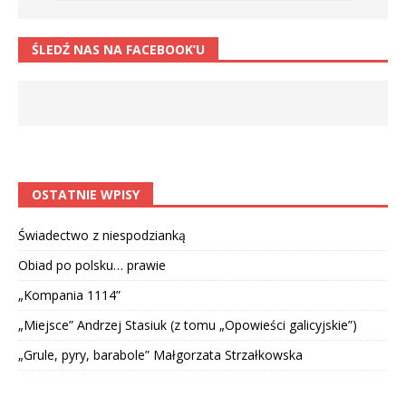
ŚLEDŹ NAS NA FACEBOOK’U
OSTATNIE WPISY
Świadectwo z niespodzianką
Obiad po polsku… prawie
„Kompania 1114”
„Miejsce” Andrzej Stasiuk (z tomu „Opowieści galicyjskie”)
„Grule, pyry, barabole” Małgorzata Strzałkowska