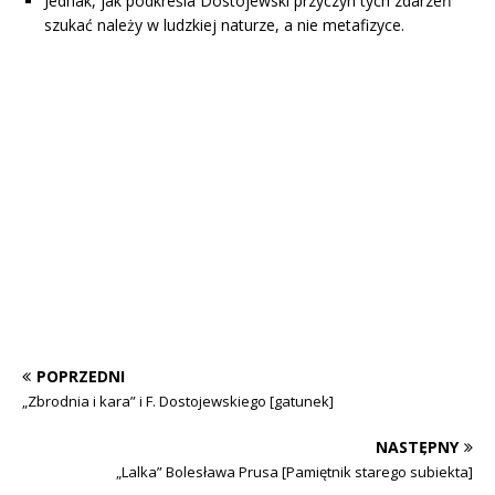
Jednak, jak podkreśla Dostojewski przyczyn tych zdarzeń
szukać należy w ludzkiej naturze, a nie metafizyce.
POPRZEDNI
„Zbrodnia i kara” i F. Dostojewskiego [gatunek]
NASTĘPNY
„Lalka” Bolesława Prusa [Pamiętnik starego subiekta]