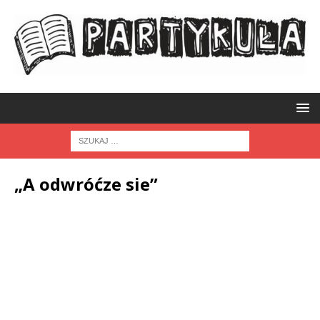
„A odwróćze sie”