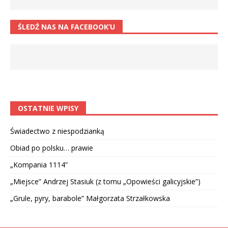
ŚLEDŹ NAS NA FACEBOOK’U
OSTATNIE WPISY
Świadectwo z niespodzianką
Obiad po polsku… prawie
„Kompania 1114”
„Miejsce” Andrzej Stasiuk (z tomu „Opowieści galicyjskie”)
„Grule, pyry, barabole” Małgorzata Strzałkowska