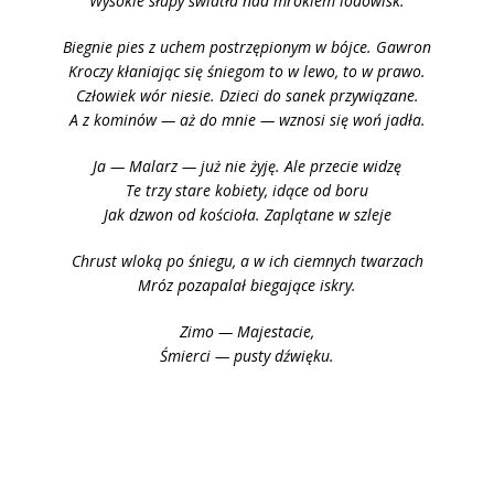
Wysokie słupy światła nad mrokiem lodowisk.
Biegnie pies z uchem postrzępionym w bójce. Gawron
Kroczy kłaniając się śniegom to w lewo, to w prawo.
Człowiek wór niesie. Dzieci do sanek przywiązane.
A z kominów — aż do mnie — wznosi się woń jadła.
Ja — Malarz — już nie żyję. Ale przecie widzę
Te trzy stare kobiety, idące od boru
Jak dzwon od kościoła. Zaplątane w szleje
Chrust wloką po śniegu, a w ich ciemnych twarzach
Mróz pozapalał biegające iskry.
Zimo — Majestacie,
Śmierci — pusty dźwięku.