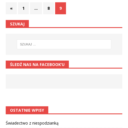
«
1
…
8
9
SZUKAJ
ŚLEDŹ NAS NA FACEBOOK’U
OSTATNIE WPISY
Świadectwo z niespodzianką