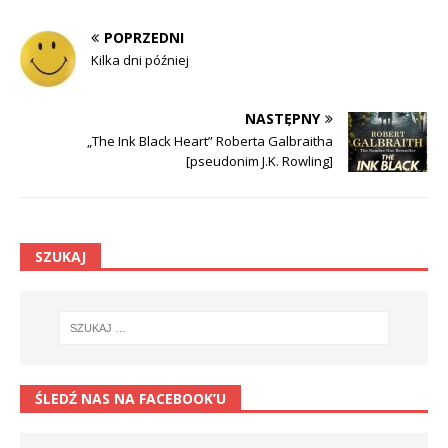
POPRZEDNI
Kilka dni później
NASTĘPNY
„The Ink Black Heart” Roberta Galbraitha
[pseudonim J.K. Rowling]
SZUKAJ
ŚLEDŹ NAS NA FACEBOOK’U