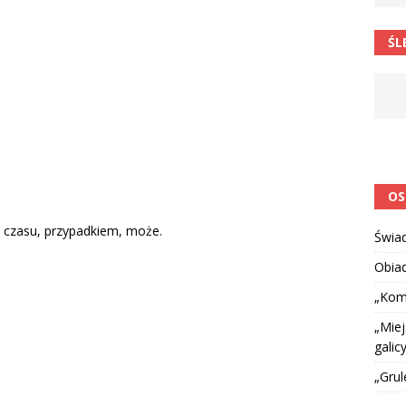
 barabole” Małgorzata Strzałkowska
ŁAMAŃCE JĘZYKOWE
ŚL
 niespodzianką
CIEKAWOSTKI I NIE TYLKO
OS
o czasu, przypadkiem, może.
Świa
Obia
„Kom
„Miej
galicy
„Grul