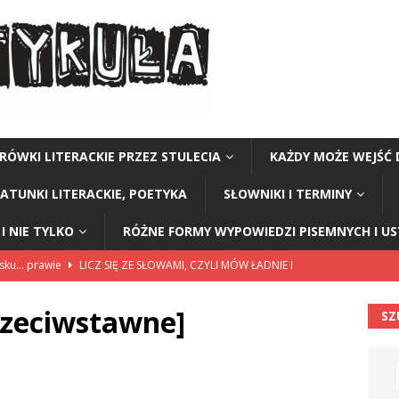
RÓWKI LITERACKIE PRZEZ STULECIA
KAŻDY MOŻE WEJŚĆ 
GATUNKI LITERACKIE, POETYKA
SŁOWNIKI I TERMINY
I NIE TYLKO
RÓŻNE FORMY WYPOWIEDZI PISEMNYCH I U
lsku… prawie
LICZ SIĘ ZE SŁOWAMI, CZYLI MÓW ŁADNIE I
rzeciwstawne]
SZ
114”
CZY TU - CZY TAM - CZYTAM!
rzej Stasiuk (z tomu „Opowieści galicyjskie”)
CZY TU - CZY TAM -