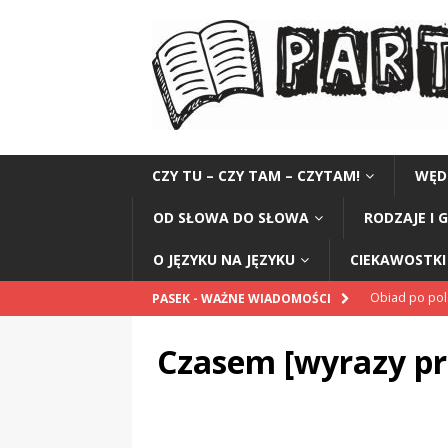
CZY TU – CZY TAM – CZYTAM!
WĘD
OD SŁOWA DO SŁOWA
RODZAJE I 
O JĘZYKU NA JĘZYKU
CIEKAWOSTKI 
Obiad po po
PASEK - WAŻNE WIADOMOŚCI
POPRAWNIE
Czasem [wyrazy p
„Kompania 1
„Miejsce” And
CZYTAM!