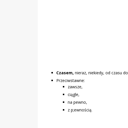
„Grule, pyry,
Świadectwo z
Czasem,
nieraz, niekiedy, od czasu d
Przeciwstawne:
zawsze,
ciągle,
na pewno,
z p;ewnością.