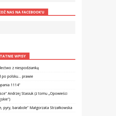
EDŹ NAS NA FACEBOOK’U
TATNIE WPISY
dectwo z niespodzianką
d po polsku… prawie
pania 1114”
sce” Andrzej Stasiuk (z tomu „Opowieści
jskie”)
e, pyry, barabole” Małgorzata Strzałkowska