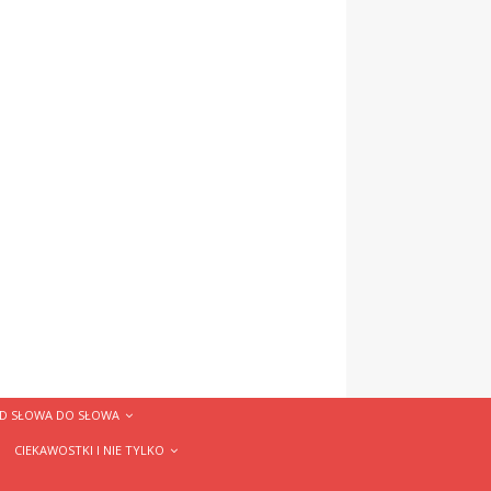
D SŁOWA DO SŁOWA
CIEKAWOSTKI I NIE TYLKO