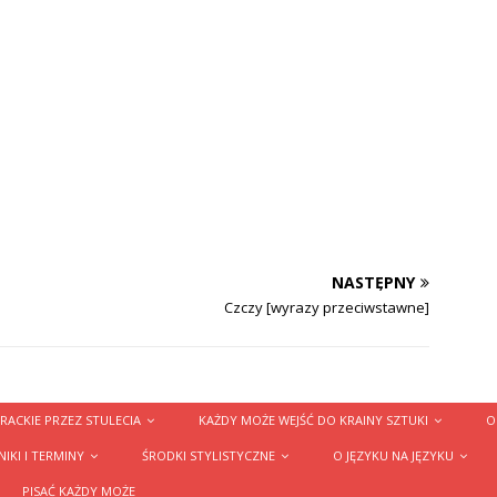
NASTĘPNY
Czczy [wyrazy przeciwstawne]
RACKIE PRZEZ STULECIA
KAŻDY MOŻE WEJŚĆ DO KRAINY SZTUKI
O
IKI I TERMINY
ŚRODKI STYLISTYCZNE
O JĘZYKU NA JĘZYKU
PISAĆ KAŻDY MOŻE