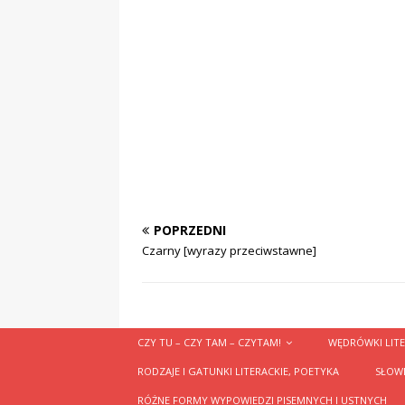
POPRZEDNI
Czarny [wyrazy przeciwstawne]
CZY TU – CZY TAM – CZYTAM!
WĘDRÓWKI LITE
RODZAJE I GATUNKI LITERACKIE, POETYKA
SŁOWN
RÓŻNE FORMY WYPOWIEDZI PISEMNYCH I USTNYCH