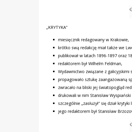
„KRYTYKA”
miesięcznik redagowany w Krakowie,
krótko swą redakcję miał także we Lw
publikował w latach 1896-1897 oraz 1
redaktorem był Wilhelm Feldman,
Wydawnictwo związane z galicyjskimi s
propagowało sztukę zaangażowaną sp
zwracało na bliski jej światopogląd re
drukowali w nim Stanisław Wyspiański 
szczególnie „zasłużył” się dział krytyki l
jego redaktorem był Stanisław Brzozo