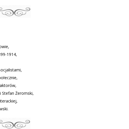
owie,
899-1914,
ocjalistami,
ołecznie,
daktorów,
i Stefan Żeromski,
iterackiej,
wski.