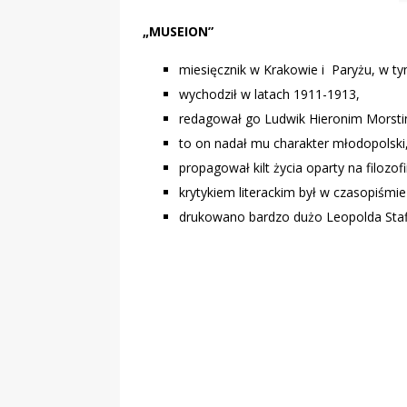
„MUSEION”
miesięcznik w Krakowie i Paryżu, w t
wychodził w latach 1911-1913,
redagował go Ludwik Hieronim Morsti
to on nadał mu charakter młodopolski
propagował kilt życia oparty na filozof
krytykiem literackim był w czasopiśmi
drukowano bardzo dużo Leopolda Staf