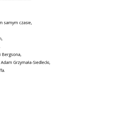
ym samym czasie,
n,
,
ii Bergsona,
e Adam Grzymała-Siedlecki,
fa.