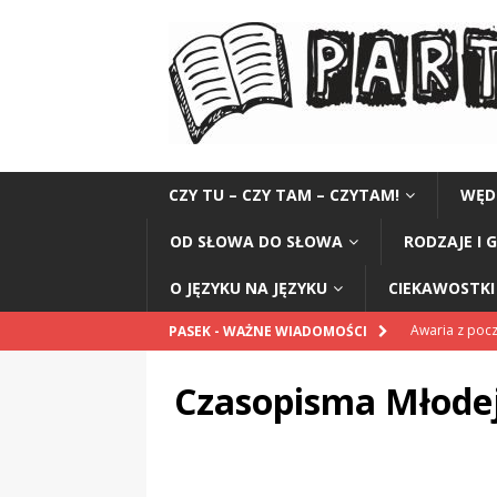
CZY TU – CZY TAM – CZYTAM!
WĘD
OD SŁOWA DO SŁOWA
RODZAJE I 
O JĘZYKU NA JĘZYKU
CIEKAWOSTKI 
Awaria z po
PASEK - WAŻNE WIADOMOŚCI
POPRAWNIE
Czasopisma Młodej
Pomnik Sanit
„Przestrogi dl
„Zośka”
CZ