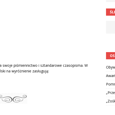
 postawa uczniów
CIEKAWOSTKI I NIE TYLKO
ŚL
OS
a swoje piśmiennictwo i sztandarowe czasopisma. W
Obyw
lski na wyróżnienie zasługują:
Awar
Pomni
„Prze
„Zoś