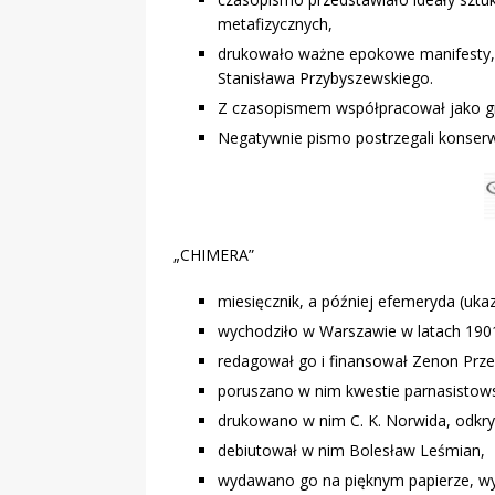
metafizycznych,
drukowało ważne epokowe manifesty, m
Stanisława Przybyszewskiego.
Z czasopismem współpracował jako gra
Negatywnie pismo postrzegali konserw
„CHIMERA”
miesięcznik, a później efemeryda (ukaz
wychodziło w Warszawie w latach 190
redagował go i finansował Zenon Prze
poruszano w nim kwestie parnasistows
drukowano w nim C. K. Norwida, odkr
debiutował w nim Bolesław Leśmian,
wydawano go na pięknym papierze, wys