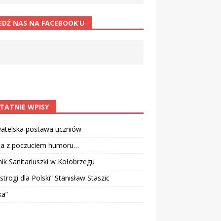
EDŹ NAS NA FACEBOOK’U
TATNIE WPISY
atelska postawa uczniów
ia z poczuciem humoru…
k Sanitariuszki w Kołobrzegu
strogi dla Polski” Stanisław Staszic
ka”