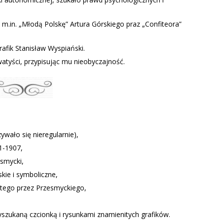
.in. „Młodą Polskę” Artura Górskiego praz „Confiteora”
fik Stanisław Wyspiański.
atyści, przypisując mu nieobyczajność.
ywało się nieregularnie),
1-1907,
smycki,
kie i symboliczne,
ytego przez Przesmyckiego,
zukaną czcionką i rysunkami znamienitych grafików.