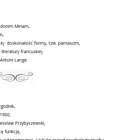
udonim Miriam,
m,
cej doskonałość formy, tzw. parnasizm,
iteratury francuskiej
, Antoni Lange.
ygodnik,
-1900,
nisław Przybyszewski,
tę funkcję,
i autonomicznej, szukało prawd psychologicznych i