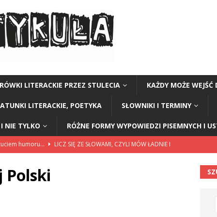
RÓWKI LITERACKIE PRZEZ STULECIA
KAŻDY MOŻE WEJŚĆ 
GATUNKI LITERACKIE, POETYKA
SŁOWNIKI I TERMINY
I NIE TYLKO
RÓŻNE FORMY WYPOWIEDZI PISEMNYCH I U
czuciem humoru…
LICZ SIĘ ZE SŁOWAMI, CZYLI MÓW ŁADNIE I
 Polski
SZ
ariuszki w Kołobrzegu
BEZ KATEGORII
a Polski” Stanisław Staszic
CZY TU - CZY TAM - CZYTAM!
Y TU - CZY TAM - CZYTAM!