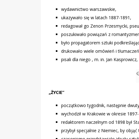
wydawnictwo warszawskie,
ukazywało się w latach 1887-1891,
redagował go Zenon Przesmycki, pse
poszukiwało powiązań z romantyzme
było propagatorem sztuki podkreślają
drukowało wiele omówień i tłumaczeń l
pisali dla niego , m. in. Jan Kasprowicz
„ŻYCIE”
początkowo tygodnik, następnie dwut
wychodził w Krakowie w okresie 1897
redaktorem naczelnym od 1898 był Sta
przybył specjalnie z Niemiec, by objąć 
czasopismo przedstawiało ideały sztuk