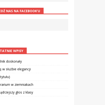
EDŹ NAS NA FACEBOOK’U
TATNIE WPISY
lnik doskonały
 w służbie elegancji
 tytułu)
rarium w ziemniakach
drzejszy głos z klasy