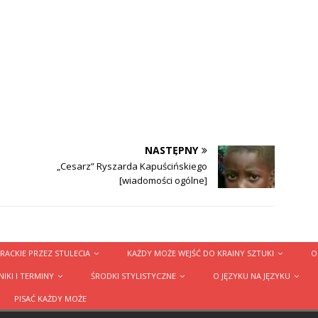
NASTĘPNY
„Cesarz” Ryszarda Kapuścińskiego
[wiadomości ogólne]
RACKIE PRZEZ STULECIA
KAŻDY MOŻE WEJŚĆ DO KRAINY SZTUKI
O
IKI I TERMINY
ŚRODKI STYLISTYCZNE
O JĘZYKU NA JĘZYKU
PISAĆ KAŻDY MOŻE