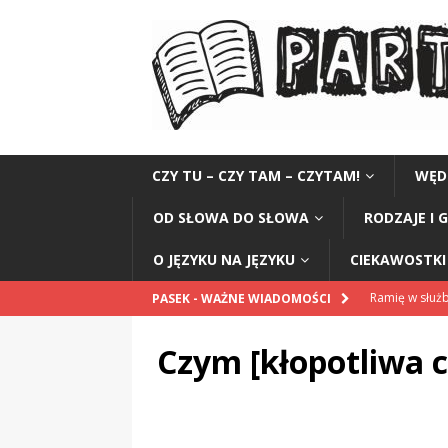
CZY TU – CZY TAM – CZYTAM!
WĘD
OD SŁOWA DO SŁOWA
RODZAJE I 
O JĘZYKU NA JĘZYKU
CIEKAWOSTKI 
Ramię w służb
PASEK - WAŻNE WIADOMOŚCI
CIEKAWOSTK
Czym [kłopotliwa 
Honorarium 
Najmądrzejszy
Czytelnik do