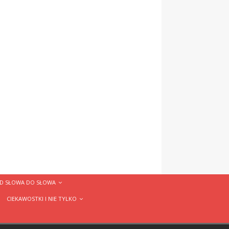
D SŁOWA DO SŁOWA
CIEKAWOSTKI I NIE TYLKO