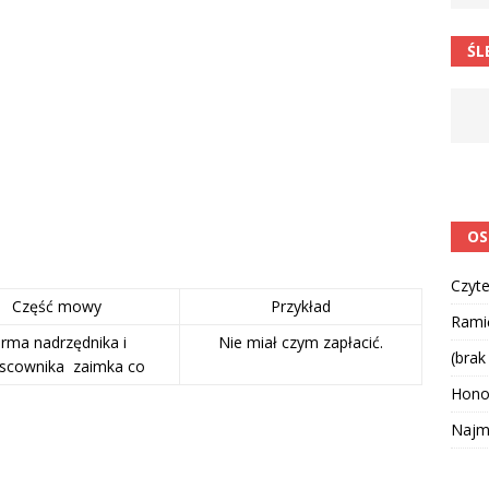
ŚL
OS
Czyte
Część mowy
Przykład
Ramię
orma nadrzędnika i
Nie miał czym zapłacić.
(brak
scownika zaimka co
Hono
Najmą