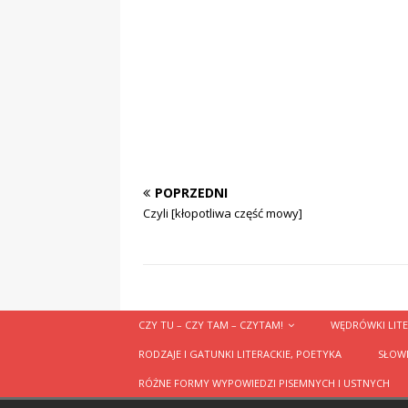
POPRZEDNI
Czyli [kłopotliwa część mowy]
CZY TU – CZY TAM – CZYTAM!
WĘDRÓWKI LITE
RODZAJE I GATUNKI LITERACKIE, POETYKA
SŁOWN
RÓŻNE FORMY WYPOWIEDZI PISEMNYCH I USTNYCH