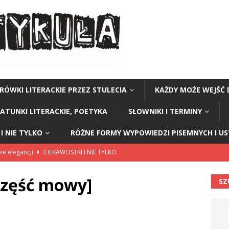
RÓWKI LITERACKIE PRZEZ STULECIA
KAŻDY MOŻE WEJŚĆ 
GATUNKI LITERACKIE, POETYKA
SŁOWNIKI I TERMINY
I NIE TYLKO
RÓŻNE FORMY WYPOWIEDZI PISEMNYCH I U
ie elegancji
CIEKAWOSTKI I NIE TYLKO
I I NIE TYLKO
część mowy]
SZ
w ziemniakach
CIEKAWOSTKI I NIE TYLKO
 głos z klasy
CIEKAWOSTKI I NIE TYLKO
skonały
CIEKAWOSTKI I NIE TYLKO